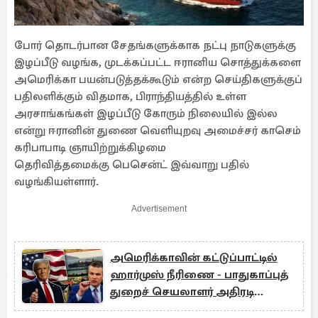
போர் தொடர்பான சேதங்களுக்காக நட்பு நாடுகளுக்கு
இழப்பீடு வழங்க, முடக்கப்பட்ட ஈரானிய சொத்துக்களை
அமெரிக்கா பயன்படுத்தக்கூடும் என்ற செய்திகளுக்குப்
பதிலளிக்கும் விதமாக, பிராந்தியத்தில் உள்ள
அரசாங்கங்கள் இழப்பீடு கோரும் நிலையில் இல்ல
என்று ஈரானின் துணை வெளியுறவு அமைச்சர் காசெம்
கரிபாபாடி ஞாயிற்றுக்கிழமை
தெரிவித்தமைக்கு பெசென்ட் இவ்வாறு பதில்
வழங்கியள்ளார்.
Advertisement
அமெரிக்காவின் கட்டுப்பாட்டில்
ஹார்முஸ் நீரிணை - பாதுகாப்புத்
துறைச் செயலாளர் அதிரடி
அறிவிப்பு