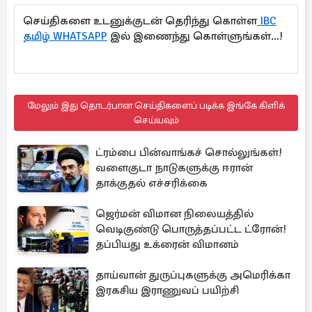
செய்திகளை உடனுக்குடன் தெரிந்து கொள்ள
IBC
தமிழ் WHATSAPP
இல் இணைந்து கொள்ளுங்கள்...!
மேலும் இது தொடர்பான செய்திகளைப் படிக்க இங்கே கிளிக்
செய்யவும்
ட்ரம்பை பின்வாங்கச் சொல்லுங்கள்!
வளைகுடா நாடுகளுக்கு ஈரான்
தாக்குதல் எச்சரிக்கை
ஜெர்மன் விமான நிலையத்தில்
வெடிகுண்டு பொருத்தப்பட்ட ட்ரோன்!
தப்பியது உக்ரைன் விமானம்
தாய்வான் துருப்புகளுக்கு அமெரிக்கா
இரகசிய இராணுவப் பயிற்சி