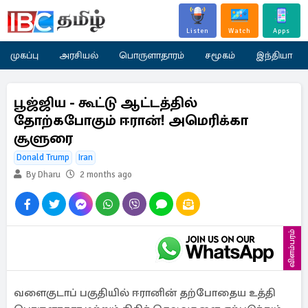
Listen
Watch
Apps
முகப்பு
அரசியல்
பொருளாதாரம்
சமூகம்
இந்தியா
பூஜ்ஜிய - கூட்டு ஆட்டத்தில்
தோற்கபோகும் ஈரான்! அமெரிக்கா
சூளுரை
Donald Trump
Iran
By Dharu
2 months ago
விளம்பரம்
வளைகுடாப் பகுதியில் ஈரானின் தற்போதைய உத்தி