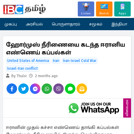
Listen
Watch
Apps
முகப்பு
அரசியல்
பொருளாதாரம்
சமூகம்
இந்தியா
ஹோர்முஸ் நீரிணையை கடந்த ஈரானிய
எண்ணெய் கப்பல்கள்
United States of America
Iran
Iran-Israel Cold War
Israel-Iran conflict
By Thulsi
2 months ago
விளம்பரம்
ஈரானின் முதல் கச்சா எண்ணெய் தாங்கி கப்பல்கள்