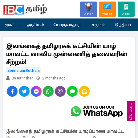
Listen
Watch
Apps
முகப்பு
அரசியல்
பொருளாதாரம்
சமூகம்
இந்தியா
இலங்கைத் தமிழரசுக் கட்சியின் யாழ்
மாவட்ட வாலிப முன்னணித் தலைவரின்
சீற்றம்!
Sonnalum Kuttram
By Kajinthan
2 months ago
விளம்பரம்
இலங்கைத் தமிழரசுக் கட்சியின் யாழ்ப்பாண மாவட்ட