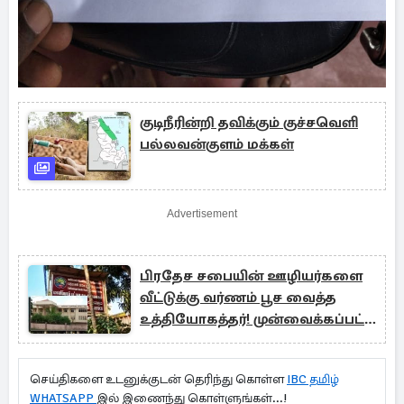
குடிநீரின்றி தவிக்கும் குச்சவெளி
பல்லவன்குளம் மக்கள்
Advertisement
பிரதேச சபையின் ஊழியர்களை
வீட்டுக்கு வர்ணம் பூச வைத்த
உத்தியோகத்தர்! முன்வைக்கப்பட்ட
குற்றச்சாட்டு
செய்திகளை உடனுக்குடன் தெரிந்து கொள்ள
IBC தமிழ்
WHATSAPP
இல் இணைந்து கொள்ளுங்கள்...!