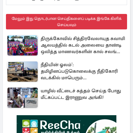
மேலும் இது தொடர்பான செய்திகளைப் படிக்க இங்கே கிளிக்
செய்யவும்
திருக்கோவில் சித்திரவேலாயுத சுவாமி
ஆலயத்தில் கடல் அலையை தாண்டி
ஒலித்த மாணவர்களின் கால் சலங்கை
ஓசை
நீதியின் ஓலம்':
தமிழினப்படுகொலைக்கு நீதிகோரி
வடக்கில் மாபெரும்
கவனயீர்ப்புப்போராட்டம்
யாழில் வீட்டைச் சுத்தம் செய்த போது
மீட்கப்பட்ட இராணுவ அங்கி!