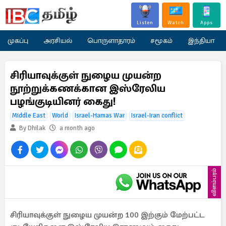
Listen
Watch
Apps
முகப்பு
அரசியல்
பொருளாதாரம்
சமூகம்
இந்தியா
சிரியாவுக்குள் நுழைய முயன்ற
நூற்றுக்கணக்கான இஸ்ரேலிய
பழங்குடியினர் கைது!
Middle East
World
Israel-Hamas War
Israel-Iran conflict
By Dhilak
a month ago
விளம்பரம்
சிரியாவுக்குள் நுழைய முயன்ற 100 இற்கும் மேற்பட்ட