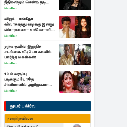
நீதிமன்றம் சென்ற நடிகை
ஸ்ருதி ஹாசன்!
Manithan
விஜய் - சங்கீதா
விவாகரத்து வழக்கு இன்று
விசாரணை - காணொளி
மூலம் ஆஜராக வாய்ப்பு
Manithan
தந்தையின் இறுதிச்
சடங்கை வீடியோ காலில்
பார்த்த மகள்கள்!
Manithan
10-ம் வகுப்பு
படிக்கும்போதே
சினிமாவில் அறிமுகமான
த்ரிஷா! உண்மையை
Manithan
பகிர்ந்த இயக்குநர் பிரவீன்
காந்தி
துயர் பகிர்வு
நன்றி நவிலல்
திருமதி கந்தசாமி