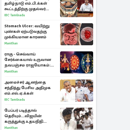
தமிழ்நாடு எம்.பி.க்கள்
கூட்டத்திற்கு முதல்வர்
விஜய் அழைப்பு
IBC Tamilnadu
Stomach Ulcer: வயிற்று
புண்கள் ஏற்படுவதற்கு
முக்கியமான காரணம்
Manithan
ராகு - செவ்வாய்
சேர்க்கையால் உருவான
நவபஞ்சம ராஜயோகம்:
அதிர்ஷ்டம் பெறும் 3
Manithan
ராசிகள்!
அமைச்சர் ஆனந்தை
சந்தித்து பேசிய அதிமுக
எம்.எல்.ஏ.க்கள்
IBC Tamilnadu
பேப்பர் படித்தால்
தெரியும்...விஜயின்
கருத்துக்கு உதயநிதி
பதிலடி - பேரவையில்
Manithan