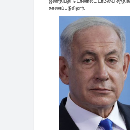
ஜனாதிபதி டொனால்ட் ட்ரம்பை சந்திக
காணப்படுகிறார்.