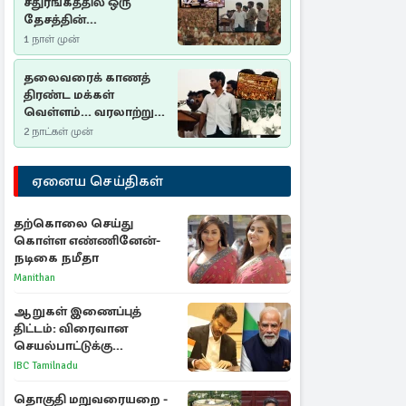
சதுரங்கத்தில் ஒரு
தேசத்தின்
தீர்க்கதரிசனம் :
1 நாள் முன்
சுதுமலை பிரகடனம்
ஒரு வரலாற்றுப் பாடம்
தலைவரைக் காணத்
திரண்ட மக்கள்
வெள்ளம்... வரலாற்றுச்
சிறப்புமிக்க சுதுமலைப்
2 நாட்கள் முன்
பிரகடனம்…
ஏனைய செய்திகள்
தற்கொலை செய்து
கொள்ள எண்ணினேன்-
நடிகை நமீதா
Manithan
ஆறுகள் இணைப்புத்
திட்டம்: விரைவான
செயல்பாட்டுக்கு
பிரதமருக்கு முதலமைச்சர்
IBC Tamilnadu
கடிதம்
தொகுதி மறுவரையறை -