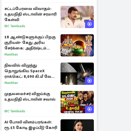
அனல் பறந்த விவாதம்
சட்டப்பேரவை விவாதம்:
உதயநிதி ஸ்டாலின் சரமாரி
கேள்வி
IBC Tamilnadu
18 ஆண்டுகளுக்குப் பிறகு
சூரியன்- கேது அரிய
சேர்க்கை: அதிர்ஷ்டம்
பெறும் 3 ராசிகள்!
Manithan
நிலவில் விழுந்து
நொறுங்கிய SpaceX
ராக்கெட்: 8,690 கி.மீ வேக
மோதலால் உருவான புதிய
Manithan
பள்ளம்!
முதலமைச்சர் விஜய்க்கு
உதயநிதி ஸ்டாலின் சவால்
IBC Tamilnadu
AI போலி விளம்பரங்கள்:
ரூ.15 கோடி இழப்பீடு கோரி