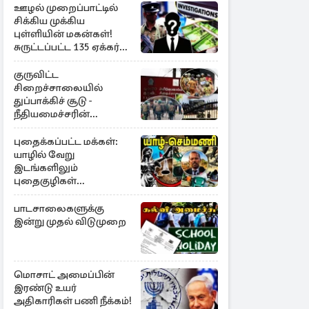
ஊழல் முறைப்பாட்டில்
சிக்கிய முக்கிய
புள்ளியின் மகன்கள்!
சுருட்டப்பட்ட 135 ஏக்கர்
தேயிலைத் தோட்டம்
குருவிட்ட
சிறைச்சாலையில்
துப்பாக்கிச் சூடு -
நீதியமைச்சரின்
அறிவிப்பு
புதைக்கப்பட்ட மக்கள்:
யாழில் வேறு
இடங்களிலும்
புதைகுழிகள்
இருக்கலாம்..!
எழுமாற்றாக அகழ்வு
பாடசாலைகளுக்கு
இன்று முதல் விடுமுறை
மொசாட் அமைப்பின்
இரண்டு உயர்
அதிகாரிகள் பணி நீக்கம்!