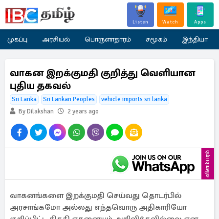
Listen
Watch
Apps
முகப்பு
அரசியல்
பொருளாதாரம்
சமூகம்
இந்தியா
வாகன இறக்குமதி குறித்து வெளியான
புதிய தகவல்
Sri Lanka
Sri Lankan Peoples
vehicle imports sri lanka
By Dilakshan
2 years ago
விளம்பரம்
வாகனங்களை இறக்குமதி செய்வது தொடர்பில்
அரசாங்கமோ அல்லது எந்தவொரு அதிகாரியோ