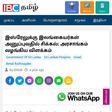
Listen
Watch
Apps
முகப்பு
அரசியல்
பொருளாதாரம்
சமூகம்
இந்தியா
இஸ்ரேலுக்கு இலங்கையர்கள்
அனுப்புவதில் சிக்கல்: அரசாங்கம்
வழங்கிய விளக்கம்
Government Of Sri Lanka
Sri Lankan Peoples
Israel
Bimal Rathnayake
By Dhilak
a year ago
விளம்பரம்