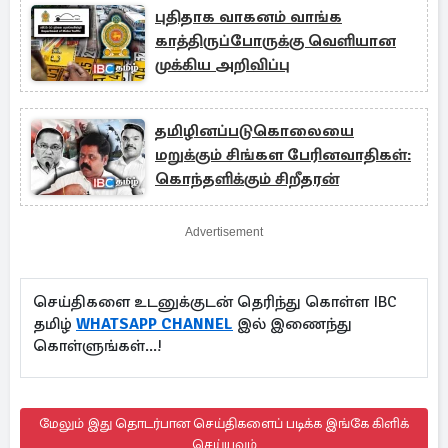
புதிதாக வாகனம் வாங்க
காத்திருப்போருக்கு வெளியான
முக்கிய அறிவிப்பு
தமிழினப்படுகொலையை
மறுக்கும் சிங்கள பேரினவாதிகள்:
கொந்தளிக்கும் சிறீதரன்
Advertisement
செய்திகளை உடனுக்குடன் தெரிந்து கொள்ள IBC
தமிழ்
WHATSAPP CHANNEL
இல் இணைந்து
கொள்ளுங்கள்...!
மேலும் இது தொடர்பான செய்திகளைப் படிக்க இங்கே கிளிக்
செய்யவும்