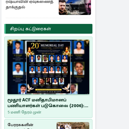
தகவல்
ரஷ்யாவின் ஏவுகணைத்
தாக்குதல்
சிறப்பு கட்டுரைகள்
மூதூர் ACF மனிதாபிமானப்
பணியாளர்கள் படுகொலை (2006):
20 ஆண்டுகளாகியும் நீதி
5 மணி நேரம் முன்
மறுக்கப்பட்ட மனிதாபிமானப்
பேரவலம்
பேரரசுகளின்