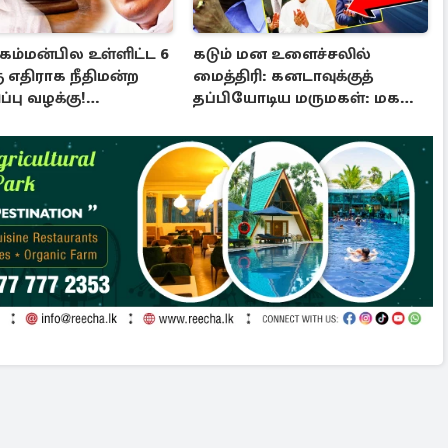
 கம்மன்பில உள்ளிட்ட 6
கடும் மன உளைச்சலில்
ு எதிராக நீதிமன்ற
மைத்திரி: கனடாவுக்குத்
பு வழக்கு!
தப்பியோடிய மருமகள்: மகன்
்கப்பட்ட உத்தரவு
கொழும்பில்...!