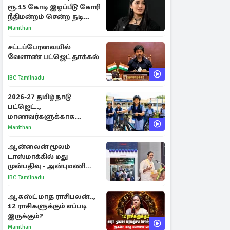
ரூ.15 கோடி இழப்பீடு கோரி
நீதிமன்றம் சென்ற நடிகை
ஸ்ருதி ஹாசன்!
Manithan
சட்டப்பேரவையில்
வேளாண் பட்ஜெட் தாக்கல்
IBC Tamilnadu
2026-27 தமிழ்நாடு
பட்ஜெட்..,
மாணவர்களுக்காக
வெளியான முக்கிய
Manithan
அறிவிப்புகள்
ஆன்லைன் மூலம்
டாஸ்மாக்கில் மது
முன்பதிவு - அன்புமணி
ராமதாஸ் எதிர்ப்பு
IBC Tamilnadu
ஆகஸ்ட் மாத ராசிபலன்..,
12 ராசிகளுக்கும் எப்படி
இருக்கும்?
Manithan