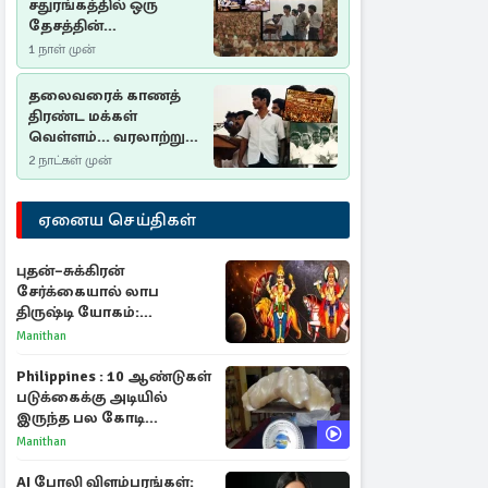
சதுரங்கத்தில் ஒரு
தேசத்தின்
தீர்க்கதரிசனம் :
1 நாள் முன்
சுதுமலை பிரகடனம்
ஒரு வரலாற்றுப் பாடம்
தலைவரைக் காணத்
திரண்ட மக்கள்
வெள்ளம்... வரலாற்றுச்
சிறப்புமிக்க சுதுமலைப்
2 நாட்கள் முன்
பிரகடனம்…
ஏனைய செய்திகள்
புதன்–சுக்கிரன்
சேர்க்கையால் லாப
திருஷ்டி யோகம்:
அதிர்ஷ்டம் பெறும் டாப் 3
Manithan
ராசிகள்!
Philippines : 10 ஆண்டுகள்
படுக்கைக்கு அடியில்
இருந்த பல கோடி
மதிப்புள்ள அரிய முத்து!
Manithan
AI போலி விளம்பரங்கள்: