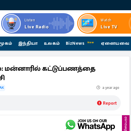
Listen
Watch
Live Radio
Live TV
மூகம்
இந்தியா
உலகம்
BizNews
ஏனையவை
New
்: மன்னாரில் கட்டுப்பணத்தை
சி
TAK
a year ago
Report
விளம்பரம்