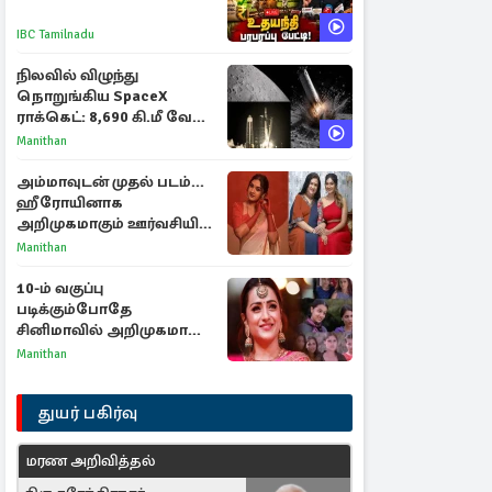
IBC Tamilnadu
நிலவில் விழுந்து
நொறுங்கிய SpaceX
ராக்கெட்: 8,690 கி.மீ வேக
மோதலால் உருவான புதிய
Manithan
பள்ளம்!
அம்மாவுடன் முதல் படம்...
ஹீரோயினாக
அறிமுகமாகும் ஊர்வசியின்
மகள் தேஜலட்சுமி!
Manithan
10-ம் வகுப்பு
படிக்கும்போதே
சினிமாவில் அறிமுகமான
த்ரிஷா! உண்மையை
Manithan
பகிர்ந்த இயக்குநர் பிரவீன்
காந்தி
துயர் பகிர்வு
மரண அறிவித்தல்