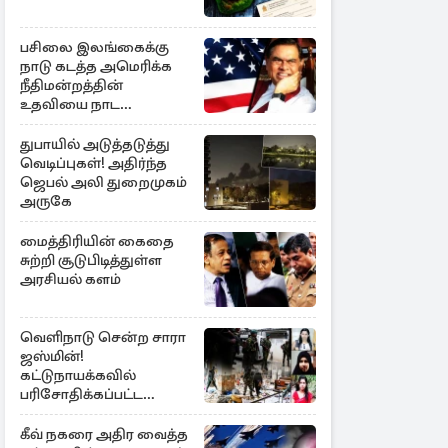
பசிலை இலங்கைக்கு
நாடு கடத்த அமெரிக்க
நீதிமன்றத்தின்
உதவியை நாட
அரசாங்கம் முடிவு
துபாயில் அடுத்தடுத்து
வெடிப்புகள்! அதிர்ந்த
ஜெபல் அலி துறைமுகம்
அருகே
மைத்திரியின் கைதை
சுற்றி சூடுபிடித்துள்ள
அரசியல் களம்
வெளிநாடு சென்ற சாரா
ஜஸ்மின்!
கட்டுநாயக்கவில்
பரிசோதிக்கப்பட்ட
CCTVவில்
வெளிச்சத்துக்கு வந்த
கீவ் நகரை அதிர வைத்த