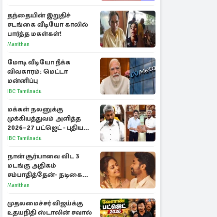
தந்தையின் இறுதிச்
சடங்கை வீடியோ காலில்
பார்த்த மகள்கள்!
Manithan
மோடி வீடியோ நீக்க
விவகாரம்: மெட்டா
மன்னிப்பு
IBC Tamilnadu
மக்கள் நலனுக்கு
முக்கியத்துவம் அளித்த
2026–27 பட்ஜெட் - புதிய
நலத்திட்டங்கள்
IBC Tamilnadu
என்னென்ன?
நான் சூர்யாவை விட 3
மடங்கு அதிகம்
சம்பாதித்தேன்- நடிகை
ஜோதிகா
Manithan
முதலமைச்சர் விஜய்க்கு
உதயநிதி ஸ்டாலின் சவால்