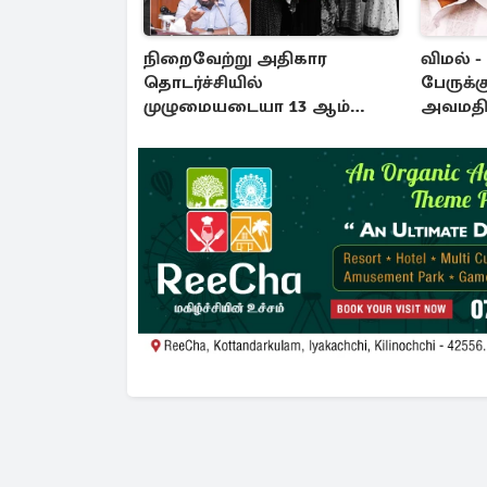
நிறைவேற்று அதிகார
விமல் -
தொடர்ச்சியில்
பேருக்க
முழுமையடையா 13 ஆம்
அவமதிப்
சீர்திருத்தத்தின்
பிறப்பிக
மாயத்தோற்றம்