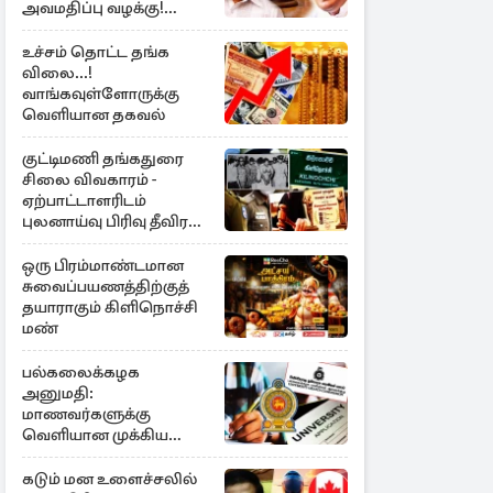
அவமதிப்பு வழக்கு!
பிறப்பிக்கப்பட்ட உத்தரவு
உச்சம் தொட்ட தங்க
விலை...!
வாங்கவுள்ளோருக்கு
வெளியான தகவல்
குட்டிமணி தங்கதுரை
சிலை விவகாரம் -
ஏற்பாட்டாளரிடம்
புலனாய்வு பிரிவு தீவிர
விசாரணை
ஒரு பிரம்மாண்டமான
சுவைப்பயணத்திற்குத்
தயாராகும் கிளிநொச்சி
மண்
பல்கலைக்கழக
அனுமதி:
மாணவர்களுக்கு
வெளியான முக்கிய
அறிவிப்பு
கடும் மன உளைச்சலில்