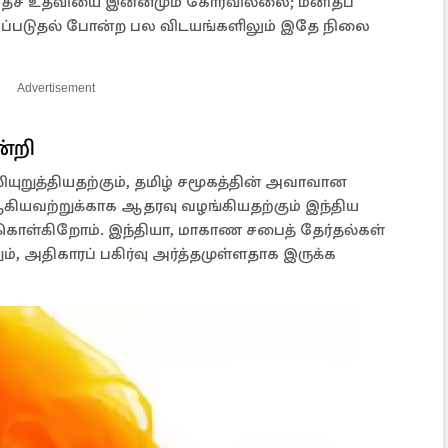
்வதேச உதவியை இன்னமும் கோரவில்லை; மனிதப்
கப்படுதல் போன்ற பல விடயங்களிலும் இதே நிலை
Advertisement
ன்றி
வலியுறுத்தியதற்கும், தமிழ் சமூகத்தின் அவாவான
 ஆகியவற்றுக்காக ஆதரவு வழங்கியதற்கும் இந்திய
க் கொள்கிறோம். இந்தியா, மாகாண சபைத் தேர்தல்கள்
், அதிகாரப் பகிர்வு அர்த்தமுள்ளதாக இருக்க