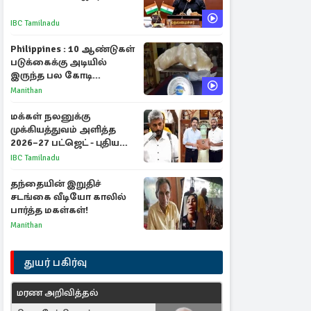
IBC Tamilnadu
Philippines : 10 ஆண்டுகள்
படுக்கைக்கு அடியில்
இருந்த பல கோடி
மதிப்புள்ள அரிய முத்து!
Manithan
மக்கள் நலனுக்கு
முக்கியத்துவம் அளித்த
2026–27 பட்ஜெட் - புதிய
நலத்திட்டங்கள்
IBC Tamilnadu
என்னென்ன?
தந்தையின் இறுதிச்
சடங்கை வீடியோ காலில்
பார்த்த மகள்கள்!
Manithan
துயர் பகிர்வு
மரண அறிவித்தல்