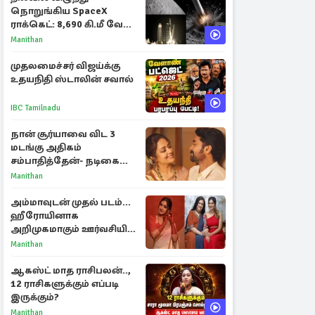
நொறுங்கிய SpaceX
ராக்கெட்: 8,690 கி.மீ வேக
மோதலால் உருவான புதிய
Manithan
பள்ளம்!
முதலமைச்சர் விஜய்க்கு
உதயநிதி ஸ்டாலின் சவால்
IBC Tamilnadu
நான் சூர்யாவை விட 3
மடங்கு அதிகம்
சம்பாதித்தேன்- நடிகை
ஜோதிகா
Manithan
அம்மாவுடன் முதல் படம்...
ஹீரோயினாக
அறிமுகமாகும் ஊர்வசியின்
மகள் தேஜலட்சுமி!
Manithan
ஆகஸ்ட் மாத ராசிபலன்..,
12 ராசிகளுக்கும் எப்படி
இருக்கும்?
Manithan