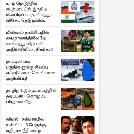
யாழ் நெடுந்தீவு
கடற்பரப்பில் இந்திய
மீன்பிடிப் படகு விபத்து:
விசேட தேடுதலில்
இலங்கை கடற்படை
மின்னல் தாக்கியதில்
மைதானத்திலேயே
கால்பந்து வீரர் பலி -
அதிர்ச்சியில் ரசிகர்கள்
நாட்டின் பல
பகுதிகளுக்கு சிவப்பு
எச்சரிக்கை: வெளியான
அறிவிப்பு!
தாழிறங்கும் அபாயத்தில்
ஹட்டன் - கொழும்பு
பிரதான வீதி
விமல் - கம்மன்பில
உள்ளிட்ட 6 பேருக்கு
எதிராக நீதிமன்ற