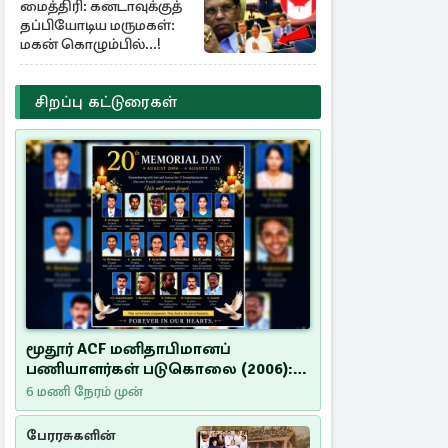
மைத்திரி: கனடாவுக்குத்
தப்பியோடிய மருமகள்:
மகன் கொழும்பில்...!
சிறப்பு கட்டுரைகள்
மூதூர் ACF மனிதாபிமானப்
பணியாளர்கள் படுகொலை (2006):
20 ஆண்டுகளாகியும் நீதி
6 மணி நேரம் முன்
மறுக்கப்பட்ட மனிதாபிமானப்
பேரவலம்
பேரரசுகளின்