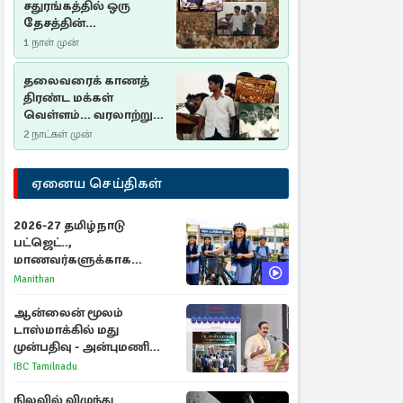
சதுரங்கத்தில் ஒரு
தேசத்தின்
தீர்க்கதரிசனம் :
1 நாள் முன்
சுதுமலை பிரகடனம்
ஒரு வரலாற்றுப் பாடம்
தலைவரைக் காணத்
திரண்ட மக்கள்
வெள்ளம்... வரலாற்றுச்
சிறப்புமிக்க சுதுமலைப்
2 நாட்கள் முன்
பிரகடனம்…
ஏனைய செய்திகள்
2026-27 தமிழ்நாடு
பட்ஜெட்..,
மாணவர்களுக்காக
வெளியான முக்கிய
Manithan
அறிவிப்புகள்
ஆன்லைன் மூலம்
டாஸ்மாக்கில் மது
முன்பதிவு - அன்புமணி
ராமதாஸ் எதிர்ப்பு
IBC Tamilnadu
நிலவில் விழுந்து