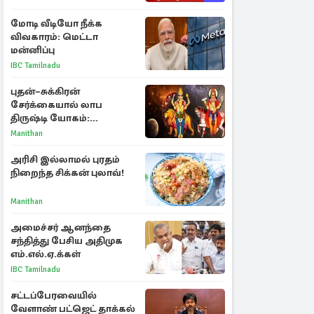
மோடி வீடியோ நீக்க
விவகாரம்: மெட்டா
மன்னிப்பு
IBC Tamilnadu
புதன்–சுக்கிரன்
சேர்க்கையால் லாப
திருஷ்டி யோகம்:
அதிர்ஷ்டம் பெறும் டாப் 3
Manithan
ராசிகள்!
அரிசி இல்லாமல் புரதம்
நிறைந்த சிக்கன் புலாவ்!
Manithan
அமைச்சர் ஆனந்தை
சந்தித்து பேசிய அதிமுக
எம்.எல்.ஏ.க்கள்
IBC Tamilnadu
சட்டப்பேரவையில்
வேளாண் பட்ஜெட் தாக்கல்