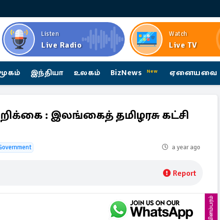
Listen
Watch
Live Radio
Live TV
மூகம்
இந்தியா
உலகம்
BizNews
ஏனையவை
New
க்கை : இலங்கைத் தமிழரசு கட்சி
Government
a year ago
Report
விளம்பரம்