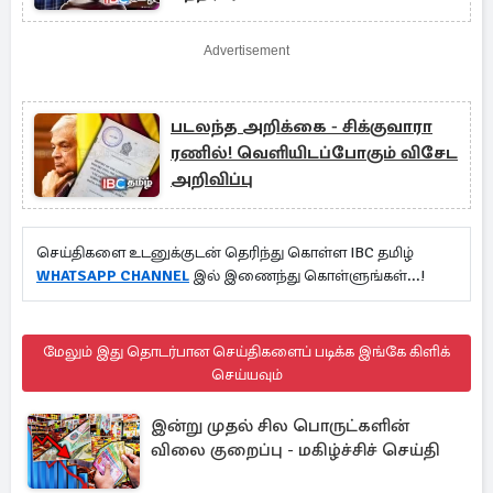
Advertisement
படலந்த அறிக்கை - சிக்குவாரா
ரணில்! வெளியிடப்போகும் விசேட
அறிவிப்பு
செய்திகளை உடனுக்குடன் தெரிந்து கொள்ள IBC தமிழ்
WHATSAPP CHANNEL
இல் இணைந்து கொள்ளுங்கள்...!
மேலும் இது தொடர்பான செய்திகளைப் படிக்க இங்கே கிளிக்
செய்யவும்
இன்று முதல் சில பொருட்களின்
விலை குறைப்பு - மகிழ்ச்சிச் செய்தி