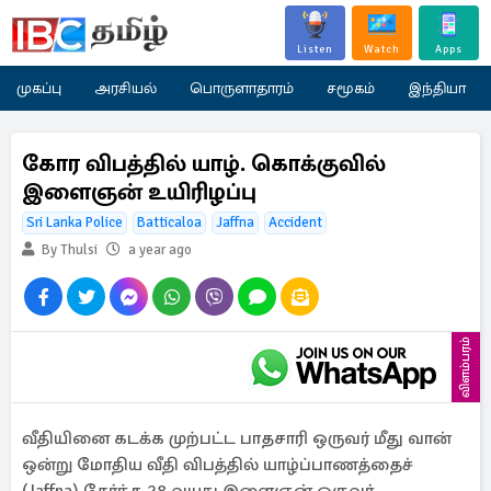
Listen
Watch
Apps
முகப்பு
அரசியல்
பொருளாதாரம்
சமூகம்
இந்தியா
கோர விபத்தில் யாழ். கொக்குவில்
இளைஞன் உயிரிழப்பு
Sri Lanka Police
Batticaloa
Jaffna
Accident
By Thulsi
a year ago
விளம்பரம்
வீதியினை கடக்க முற்பட்ட பாதசாரி ஒருவர் மீது வான்
ஒன்று மோதிய வீதி விபத்தில் யாழ்ப்பாணத்தைச்