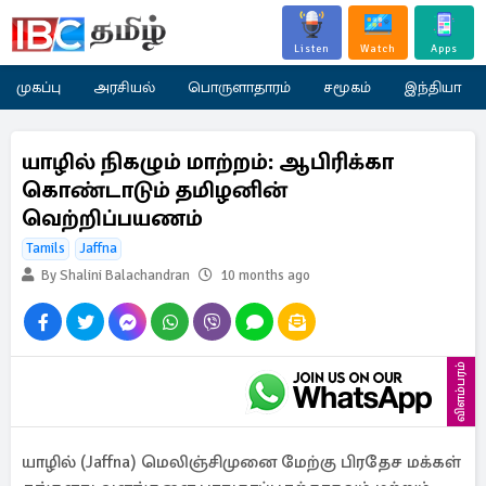
Listen
Watch
Apps
முகப்பு
அரசியல்
பொருளாதாரம்
சமூகம்
இந்தியா
யாழில் நிகழும் மாற்றம்: ஆபிரிக்கா
கொண்டாடும் தமிழனின்
வெற்றிப்பயணம்
Tamils
Jaffna
By Shalini Balachandran
10 months ago
விளம்பரம்
யாழில் (Jaffna) மெலிஞ்சிமுனை மேற்கு பிரதேச மக்கள்