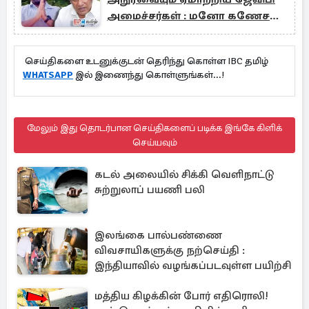
அமைச்சர்கள் : மனோ கணேசன்
குற்றச்சாட்டு
செய்திகளை உடனுக்குடன் தெரிந்து கொள்ள IBC தமிழ்
WHATSAPP
இல் இணைந்து கொள்ளுங்கள்...!
மேலும் இது தொடர்பான செய்திகளைப் படிக்க இங்கே கிளிக்
செய்யவும்
கடல் அலையில் சிக்கி வெளிநாட்டு
சுற்றுலாப் பயணி பலி
இலங்கை பால்பண்ணை
விவசாயிகளுக்கு நற்செய்தி :
இந்தியாவில் வழங்கப்படவுள்ள பயிற்சி
மத்திய கிழக்கின் போர் எதிரொலி!