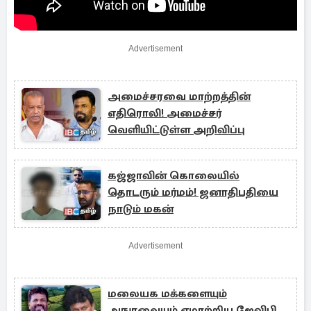
Advertisement
அமைச்சரவை மாற்றத்தின்
எதிரொலி! அமைச்சர்
வெளியிட்டுள்ள அறிவிப்பு
கஜ்ஜாவின் கொலையில்
தொடரும் மர்மம்! ஜனாதிபதியை
நாடும் மகன்
Advertisement
மலையக மக்களையும்
அநுரவையும் ஏமாற்றிய ஜேவிபி