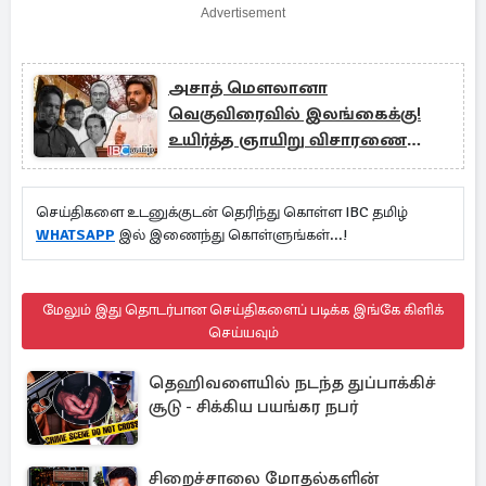
Advertisement
அசாத் மௌலானா
வெகுவிரைவில் இலங்கைக்கு!
உயிர்த்த ஞாயிறு விசாரணை
தீவிரம்
செய்திகளை உடனுக்குடன் தெரிந்து கொள்ள IBC தமிழ்
WHATSAPP
இல் இணைந்து கொள்ளுங்கள்...!
மேலும் இது தொடர்பான செய்திகளைப் படிக்க இங்கே கிளிக்
செய்யவும்
தெஹிவளையில் நடந்த துப்பாக்கிச்
சூடு - சிக்கிய பயங்கர நபர்
சிறைச்சாலை மோதல்களின்