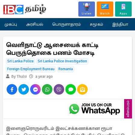
Listen
Watch
Apps
முகப்பு
அரசியல்
பொருளாதாரம்
சமூகம்
இந்தியா
வெளிநாட்டு ஆசையைக் காட்டி
பெருந்தொகை பணம் மோசடி
Sri Lanka Police
Sri Lanka Police Investigation
Foreign Employment Bureau
Romania
By Thulsi
a year ago
விளம்பரம்
இளைஞரொருவரிடம் இலட்சக்கணக்கான ரூபா