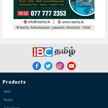
Products
Web
Radio
Television