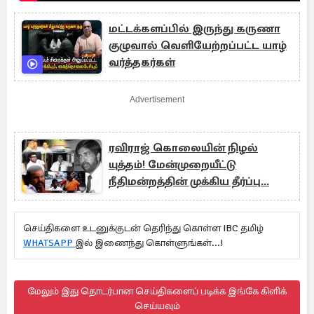
மட்டக்களப்பில் இருந்து கருணா
குழுவால் வெளியேற்றப்பட்ட யாழ்
வர்த்தகர்கள்
Advertisement
ரவிராஜ் கொலையின் நிழல்
யுத்தம்! மேன்முறையீட்டு
நீதிமன்றத்தின் முக்கிய தீர்ப்பு...
செய்திகளை உடனுக்குடன் தெரிந்து கொள்ள IBC தமிழ்
WHATSAPP
இல் இணைந்து கொள்ளுங்கள்...!
மேலும் இது தொடர்பான செய்திகளைப் படிக்க இங்கே கிளிக்
செய்யவும்