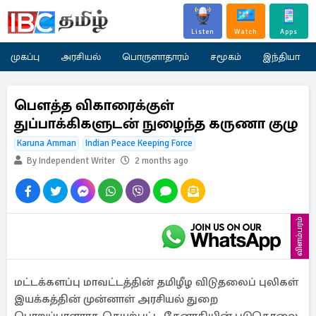
Listen
Watch
Apps
முகப்பு
அரசியல்
பொருளாதாரம்
சமூகம்
இந்தியா
பௌத்த விகாரைக்குள்
துப்பாக்கிகளுடன் நுழைந்த கருணா குழு
Karuna Amman
Indian Peace Keeping Force
By Independent Writer
2 months ago
விளம்பரம்
மட்டக்களப்பு மாவட்டத்தின் தமிழீழ விடுதலைப் புலிகள்
இயக்கத்தின் முன்னாள் அரசியல் துறை