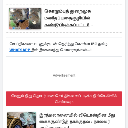
கொழும்புத் துறைமுக
மனிதப்புதைகுழியில்
கண்டுபிடிக்கப்பட்ட 8
எலும்புக்கூடுகள்
செய்திகளை உடனுக்குடன் தெரிந்து கொள்ள IBC தமிழ்
WHATSAPP
இல் இணைந்து கொள்ளுங்கள்...!
Advertisement
மேலும் இது தொடர்பான செய்திகளைப் படிக்க இங்கே கிளிக்
செய்யவும்
இரத்மலானையில் வீடொன்றின் மீது
கைக்குண்டுத் தாக்குதல் : நால்வர்
அதிரடி கைது!