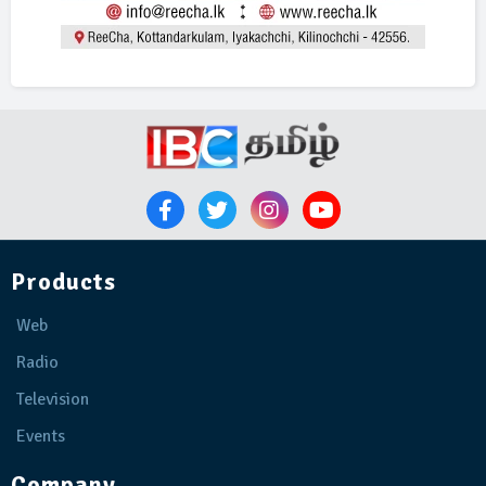
Products
Web
Radio
Television
Events
Company