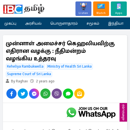
Listen
Watch
Apps
முகப்பு
அரசியல்
பொருளாதாரம்
சமூகம்
இந்தியா
முன்னாள் அமைச்சர் கெஹலியவிற்கு
எதிரான வழக்கு : நீதிமன்றம்
வழங்கிய உத்தரவு
Keheliya Rambukwella
Ministry of Health Sri Lanka
Supreme Court of Sri Lanka
By Raghav
2 years ago
விளம்பரம்