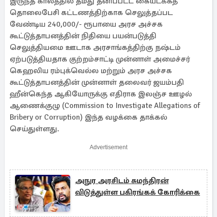
இருந்த காலத்தில் தமது தனிப்பட்ட கையடக்கத்
தொலைபேசி கட்டணத்திற்காக செலுத்தப்பட
வேண்டிய 240,000/- ரூபாயை அரச அச்சக
கூட்டுத்தாபனத்தின் நிதியை பயன்படுத்தி
செலுத்தியமை ஊடாக அரசாங்கத்திற்கு நஷ்டம்
ஏற்படுத்தியதாக குற்றம்சாட்டி முன்னாள் அமைச்சர்
கெஹலிய ரம்புக்வெல்ல மற்றும் அரச அச்சக
கூட்டுத்தாபனத்தின் முன்னாள் தலைவர் ஜயம்பதி
ஹீன்கெந்த ஆகியோருக்கு எதிராக இலஞ்ச ஊழல்
ஆணைக்குழு (Commission to Investigate Allegations of
Bribery or Corruption) இந்த வழக்கை தாக்கல்
செய்துள்ளது.
Advertisement
அநுர அரசிடம் சுமந்திரன்
விடுத்துள்ள பகிரங்கக் கோரிக்கை