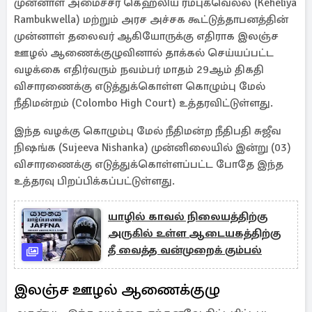
முன்னாள் அமைச்சர் கெஹலிய ரம்புக்வெல்ல (Keheliya
Rambukwella) மற்றும் அரச அச்சக கூட்டுத்தாபனத்தின்
முன்னாள் தலைவர் ஆகியோருக்கு எதிராக இலஞ்ச
ஊழல் ஆணைக்குழுவினால் தாக்கல் செய்யப்பட்ட
வழக்கை எதிர்வரும் நவம்பர் மாதம் 29ஆம் திகதி
விசாரணைக்கு எடுத்துக்கொள்ள கொழும்பு மேல்
நீதிமன்றம் (Colombo High Court) உத்தரவிட்டுள்ளது.
இந்த வழக்கு கொழும்பு மேல் நீதிமன்ற நீதிபதி சுஜீவ
நிஷங்க (Sujeeva Nishanka) முன்னிலையில் இன்று (03)
விசாரணைக்கு எடுத்துக்கொள்ளப்பட்ட போதே இந்த
உத்தரவு பிறப்பிக்கப்பட்டுள்ளது.
யாழில் காவல் நிலையத்திற்கு
அருகில் உள்ள ஆடையகத்திற்கு
தீ வைத்த வன்முறைக் கும்பல்
இலஞ்ச ஊழல் ஆணைக்குழு