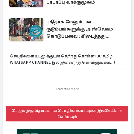
பரபரப்பு வாக்குமூலம்
புதிதாக மேலும் பல
குடும்பங்களுக்கு அஸ்வெசும
கொடுப்பனவு : கிடைத்தது
அனுமதி
செய்திகளை உடனுக்குடன் தெரிந்து கொள்ள IBC தமிழ்
WHATSAPP CHANNEL இல் இணைந்து கொள்ளுங்கள்...!
Advertisement
மேலும் இது தொடர்பான செய்திகளைப் படிக்க இங்கே கிளிக்
செய்யவும்