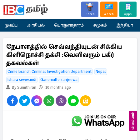
Listen
Watch
Apps
முகப்பு
அரசியல்
பொருளாதாரம்
சமூகம்
இந்தியா
நேபாளத்தில் செவ்வந்தியுடன் சிக்கிய
கிளிநொச்சி தக்சி :வெளிவரும் பகீர்
தகவல்கள்
Crime Branch Criminal Investigation Department
Nepal
Ishara sewwandi
Ganemulle sanjeewa
By Sumithiran
10 months ago
விளம்பரம்