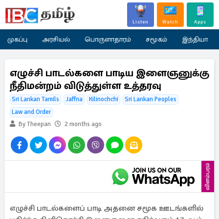
Listen
Watch
Apps
முகப்பு
அரசியல்
பொருளாதாரம்
சமூகம்
இந்தியா
எழுச்சி பாடல்களை பாடிய இளைஞனுக்கு
நீதிமன்றம் விடுத்துள்ள உத்தரவு
Sri Lankan Tamils
Jaffna
Kilinochchi
Sri Lankan Peoples
Law and Order
By Theepan
2 months ago
விளம்பரம்
எழுச்சி பாடல்களைப் பாடி அதனை சமூக ஊடங்களில்