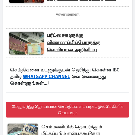
Advertisement
பரீட்சைகளுக்கு
விண்ணப்பிப்போருக்கு
வெளியான அறிவிப்பு
செய்திகளை உடனுக்குடன் தெரிந்து கொள்ள IBC
தமிழ்
WHATSAPP CHANNEL
இல் இணைந்து
கொள்ளுங்கள்...!
மேலும் இது தொடர்பான செய்திகளைப் படிக்க இங்கே கிளிக்
செய்யவும்
செம்மணியில் தொடர்ந்தும்
மீட்கப்படும் என்புக்கூடுகள்