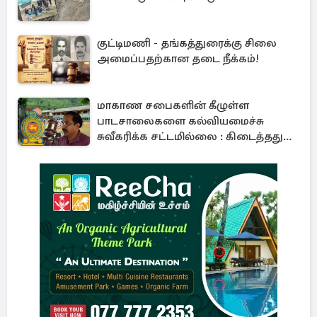
குட்டிமணி - தங்கத்துரைக்கு சிலை
அமைப்பதற்கான தடை நீக்கம்!
மாகாண சபைகளின் கீழுள்ள
பாடசாலைகளை கல்வியமைச்சு
சுவீகரிக்க சட்டமில்லை : கிடைத்தது
வெற்றி