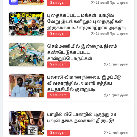
Samugam
11 மணி நேரம் முன்
புதைக்கப்பட்ட மக்கள்: யாழில்
வேறு இடங்களிலும் புதைகுழிகள்
இருக்கலாம்..! எழுமாற்றாக அகழ்வு
Samugam
18 மணி நேரம் முன்
செம்மணியில் இன்றையதினம்
கண்டெடுக்கப்பட்ட
சான்றுப்பொருட்கள்
Samugam
1 நாள் முன்
பலாலி விமான நிலைய இழப்பீடு
விவகாரத்தில் அமளி! சத்திய
கடதாசியில் குளறுபடி
Samugam
1 நாள் முன்
யாழில் வீடொன்றில் புகுந்து 28
பவுன் தங்க நகைகள் திருட்டு!
Samugam
1 நாள் முன்