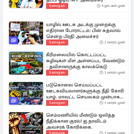
தப்பி ஓடிய NPP அமைச்சர்
Samugam
6 நாட்கள் முன்
யாழில் ஊடக அடக்கு முறைக்கு
எதிரான போராட்டம்: பின் கதவால்
சென்ற பிரதி அமைச்சர்
Samugam
1 வாரம் முன்
கீரிமலையில் கொட்டப்பட்ட
கழிவுகள் மீள அள்ளப்பட வேண்டும்
- தவிசாளருக்கு காலக்கெடு
Samugam
1 வாரம் முன்
படுகொலை செய்யப்பட்ட
ஊடகவியலாளர்களுக்கு நீதி கோரி
யாழ். மாவட்ட செயலகம் முன்பாக
வெடித்த போராட்டம்!
Samugam
1 வாரம் முன்
செம்மணியில் மீண்டும் ஒலித்த
நீதிக்கான குரல்! ஐ.நாவிடம்
அவசரக் கோரிக்கை.
Samugam
1 வாரம் முன்