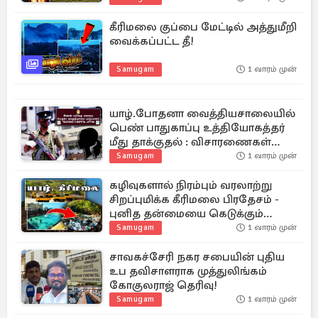
கீரிமலை குப்பை மேட்டில் அத்துமீறி
வைக்கப்பட்ட தீ!
Samugam
1 வாரம் முன்
யாழ்.போதனா வைத்தியசாலையில்
பெண் பாதுகாப்பு உத்தியோகத்தர்
மீது தாக்குதல் : விசாரணைகள்
தீவிரம்
Samugam
1 வாரம் முன்
கழிவுகளால் நிரம்பும் வரலாற்று
சிறப்புமிக்க கீரிமலை பிரதேசம் -
புனித தன்மையை கெடுக்கும்
செயலா?
Samugam
1 வாரம் முன்
சாவகச்சேரி நகர சபையின் புதிய
உப தவிசாளராக முத்துலிங்கம்
கோகுலராஜ் தெரிவு!
Samugam
1 வாரம் முன்