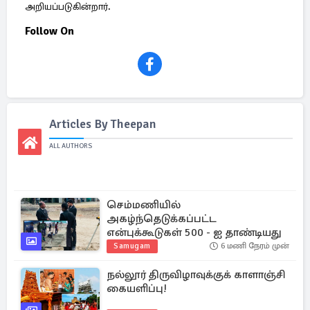
அறியப்படுகின்றார்.
Follow On
Articles By Theepan
ALL AUTHORS
செம்மணியில்
அகழ்ந்தெடுக்கப்பட்ட
என்புக்கூடுகள் 500 - ஐ தாண்டியது
Samugam
6 மணி நேரம் முன்
நல்லூர் திருவிழாவுக்குக் காளாஞ்சி
கையளிப்பு!