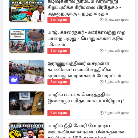
கழிவுகளால் நிரம்பும் வரலாற்று
சிறப்புமிக்க கீரிமலை பிரதேசம் -
ஆளுநருக்கு பறந்த கடிதம்
Samugam
3 நாட்கள் முன்
யாழ். காரைநகர் - ஊர்காவற்துறை
பாதை பழுது - பொதுமக்கள் கடும்
விசனம்
Samugam
4 நாட்கள் முன்
இராணுவத்தினர் வசமுள்ள
காணிகள்! பலாலி சந்தியில்
ஏழாவது வாரமாகவும் போராட்டம்
Samugam
5 நாட்கள் முன்
யாழில் பட்டாசு வெடித்ததில்
இளைஞர் பரிதாபமாக உயிரிழப்பு!
Samugam
5 நாட்கள் முன்
யாழில் நீதி கோரி போராடிய
ஊடகவியலாளர்கள்: பின்கதவால்