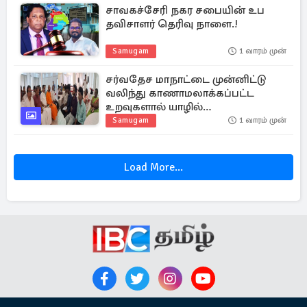
சாவகச்சேரி நகர சபையின் உப
தவிசாளர் தெரிவு நாளை.!
Samugam
1 வாரம் முன்
சர்வதேச மாநாட்டை முன்னிட்டு
வலிந்து காணாமலாக்கப்பட்ட
உறவுகளால் யாழில்
கலந்துரையாடல்
Samugam
1 வாரம் முன்
Load More...