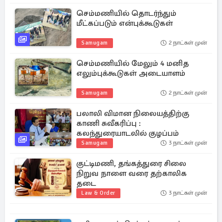
செம்மணியில் தொடர்ந்தும்
மீட்கப்படும் என்புக்கூடுகள்
Samugam
2 நாட்கள் முன்
செம்மணியில் மேலும் 4 மனித
எலும்புக்கூடுகள் அடையாளம்
Samugam
2 நாட்கள் முன்
பலாலி விமான நிலையத்திற்கு
காணி சுவீகரிப்பு :
கலந்துரையாடலில் குழப்பம்
Samugam
3 நாட்கள் முன்
குட்டிமணி, தங்கத்துரை சிலை
நிறுவ நாளை வரை தற்காலிக
தடை
Law & Order
3 நாட்கள் முன்