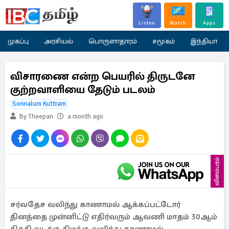
Listen
Watch
Apps
முகப்பு
அரசியல்
பொருளாதாரம்
சமூகம்
இந்தியா
விசாரணை என்ற பெயரில் திருடனே
குற்றவாளியை தேடும் படலம்
Sonnalum Kuttram
By Theepan
a month ago
விளம்பரம்
சர்வதேச வலிந்து காணாமல் ஆக்கப்பட்டோர்
தினத்தை முன்னிட்டு எதிர்வரும் ஆவணி மாதம் 30ஆம்