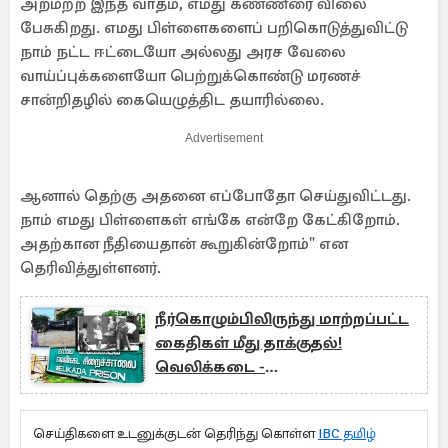
அறமற்ற இந்த வாதம், எமது கண்ணீரை விலை
பேசுகிறது. எமது பிள்ளைகளைப் பறிகொடுத்துவிட்டு
நாம் நட்ட ஈட்டையோ அல்லது அரச வேலை
வாய்ப்புக்களையோ பெற்றுக்கொண்டு மரணச்
சான்றிதழில் கையெழுத்திட தயாரில்லை.
Advertisement
ஆனால் தெற்கு அதனை எப்போதோ செய்துவிட்டது.
நாம் எமது பிள்ளைகள் எங்கே என்றே கேட்கிறோம்.
அதற்கான நீதியைதான் கூறுகின்றோம்" என
தெரிவித்துள்ளனர்.
நீர்கொழும்பிலிருந்து மாற்றப்பட்ட
கைதிகள் மீது தாக்குதல்!
வெலிக்கடை -
அங்குனுகோலாவில் இருவர் பலி
செய்திகளை உடனுக்குடன் தெரிந்து கொள்ள
IBC தமிழ்