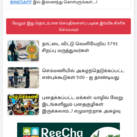
WHATSAPP
இல் இணைந்து கொள்ளுங்கள்...!
மேலும் இது தொடர்பான செய்திகளைப் படிக்க இங்கே கிளிக்
செய்யவும்
நாட்டை விட்டு வெளியேறிய 3791
சிறப்பு மருத்துவர்கள்
செம்மணியில் அகழ்ந்தெடுக்கப்பட்ட
என்புக்கூடுகள் 500 - ஐ தாண்டியது
புதைக்கப்பட்ட மக்கள்: யாழில் வேறு
இடங்களிலும் புதைகுழிகள்
இருக்கலாம்..! எழுமாற்றாக அகழ்வு