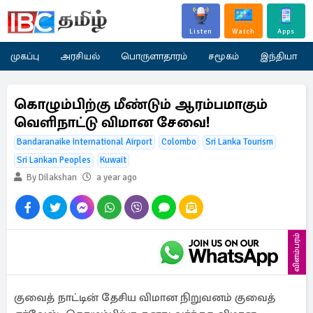
Listen
Watch
Apps
முகப்பு
அரசியல்
பொருளாதாரம்
சமூகம்
இந்தியா
கொழும்பிற்கு மீண்டும் ஆரம்பமாகும்
வெளிநாட்டு விமான சேவை!
Bandaranaike International Airport
Colombo
Sri Lanka Tourism
Sri Lankan Peoples
Kuwait
By Dilakshan
a year ago
விளம்பரம்
குவைத் நாட்டின் தேசிய விமான நிறுவனம் குவைத்