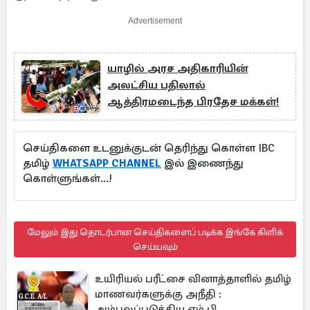
Advertisement
யாழில் அரச அதிகாரியின்
அலட்சிய பதிலால்
ஆத்திரமடைந்த பிரதேச மக்கள்!
செய்திகளை உடனுக்குடன் தெரிந்து கொள்ள IBC
தமிழ்
WHATSAPP CHANNEL
இல் இணைந்து
கொள்ளுங்கள்...!
மேலும் இது தொடர்பான செய்திகளைப் படிக்க இங்கே கிளிக்
செய்யவும்
உயிரியல் பரீட்சை வினாத்தாளில் தமிழ்
மாணவர்களுக்கு அநீதி :
அம்பலப்படுத்திய எம்.பி