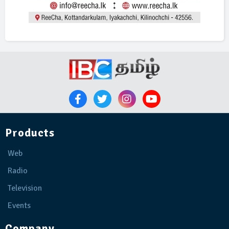
Products
Web
Radio
Television
Events
Company