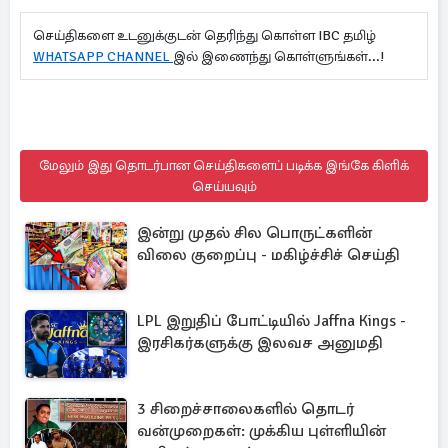
செய்திகளை உடனுக்குடன் தெரிந்து கொள்ள IBC தமிழ்
WHATSAPP CHANNEL
இல் இணைந்து கொள்ளுங்கள்...!
மேலும் இது தொடர்பான செய்திகளைப் படிக்க இங்கே கிளிக்
செய்யவும்
இன்று முதல் சில பொருட்களின்
விலை குறைப்பு - மகிழ்ச்சிச் செய்தி
LPL இறுதிப் போட்டியில் Jaffna Kings -
இரசிகர்களுக்கு இலவச அனுமதி
3 சிறைச்சாலைகளில் தொடர்
வன்முறைகள்: முக்கிய புள்ளியின்