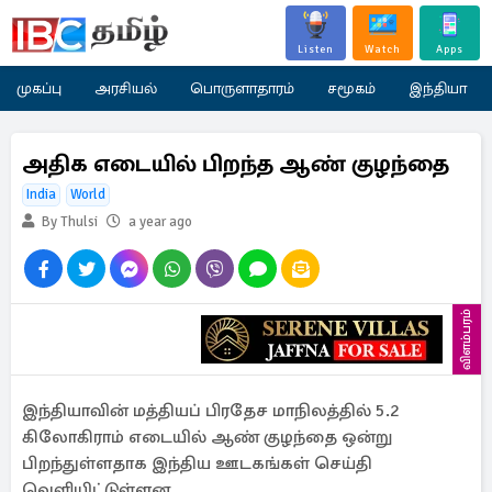
Listen
Watch
Apps
முகப்பு
அரசியல்
பொருளாதாரம்
சமூகம்
இந்தியா
அதிக எடையில் பிறந்த ஆண் குழந்தை
India
World
By Thulsi
a year ago
விளம்பரம்
இந்தியாவின் மத்தியப் பிரதேச மாநிலத்தில் 5.2
கிலோகிராம் எடையில் ஆண் குழந்தை ஒன்று
பிறந்துள்ளதாக இந்திய ஊடகங்கள் செய்தி
வெளியிட்டுள்ளன.