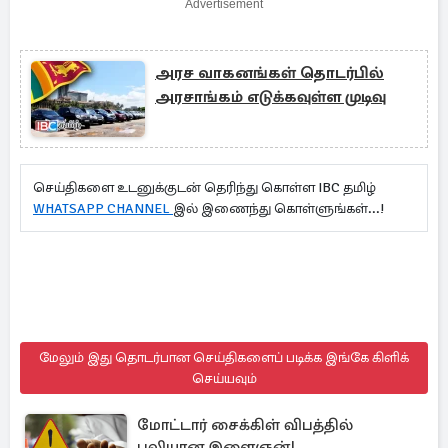
Advertisement
அரச வாகனங்கள் தொடர்பில்
அரசாங்கம் எடுக்கவுள்ள முடிவு
செய்திகளை உடனுக்குடன் தெரிந்து கொள்ள IBC தமிழ்
WHATSAPP CHANNEL
இல் இணைந்து கொள்ளுங்கள்...!
மேலும் இது தொடர்பான செய்திகளைப் படிக்க இங்கே கிளிக்
செய்யவும்
மோட்டார் சைக்கிள் விபத்தில்
பலியான இளைஞன்!