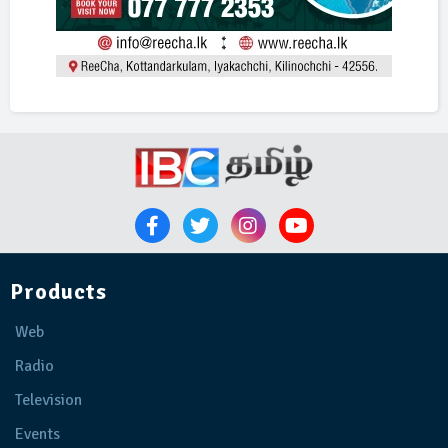
Products
Web
Radio
Television
Events