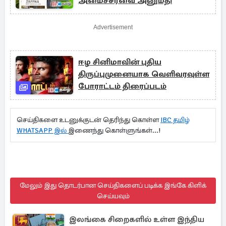
அமைச்சரவை அனுமதி
Advertisement
ஈழ சினிமாவின் புதிய
திருப்புமுனையாக வெளிவரவுள்ள
போராட்டம் திரைப்படம்
செய்திகளை உடனுக்குடன் தெரிந்து கொள்ள
IBC தமிழ்
WHATSAPP இல்
இணைந்து கொள்ளுங்கள்...!
மேலும் இது தொடர்பான செய்திகளைப் படிக்க இங்கே கிளிக்
செய்யவும்
இலங்கை சிறைகளில் உள்ள இந்திய