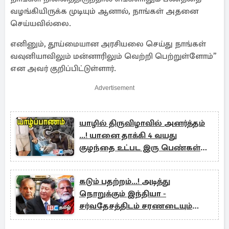
வழங்கியிருக்க முடியும் ஆனால், நாங்கள் அதனை
செய்யவில்லை.
எனினும், தூய்மையான அரசியலை செய்து நாங்கள்
வவுனியாவிலும் மன்னாரிலும் வெற்றி பெற்றுள்ளோம்”
என அவர் குறிப்பிட்டுள்ளார்.
Advertisement
யாழில் திருவிழாவில் அனர்த்தம்
...! யானை தாக்கி 4 வயது
குழந்தை உட்பட இரு பெண்கள்
காயம்
கடும் பதற்றம்...! அடித்து
நொறுக்கும் இந்தியா -
சர்வதேசத்திடம் சரணடையும்
பாகிஸ்தான்