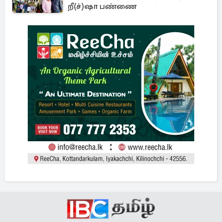
றீ(ச்)ஷா பண்ணை