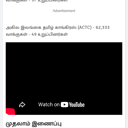
வாக்குகள் - 97 உறுப்பினர்கள்
Advertisement
அகில இலங்கை தமிழ் காங்கிரஸ் (ACTC) - 62,333
வாக்குகள் - 49 உறுப்பினர்கள்
முதலாம் இணைப்பு