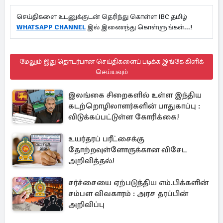
செய்திகளை உடனுக்குடன் தெரிந்து கொள்ள IBC தமிழ்
WHATSAPP CHANNEL
இல் இணைந்து கொள்ளுங்கள்...!
மேலும் இது தொடர்பான செய்திகளைப் படிக்க இங்கே கிளிக்
செய்யவும்
இலங்கை சிறைகளில் உள்ள இந்திய
கடற்றொழிலாளர்களின் பாதுகாப்பு :
விடுக்கப்பட்டுள்ள கோரிக்கை!
உயர்தரப் பரீட்சைக்கு
தோற்றவுள்ளோருக்கான விசேட
அறிவித்தல்!
சர்ச்சையை ஏற்படுத்திய எம்.பிக்களின்
சம்பள விவகாரம் : அரச தரப்பின்
அறிவிப்பு