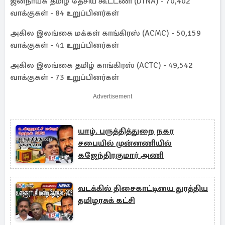
ஜனநாயக தமிழ் தேசிய கூட்டணி (DTNA) - 70,402
வாக்குகள் - 84 உறுப்பினர்கள்
அகில இலங்கை மக்கள் காங்கிரஸ் (ACMC) - 50,159
வாக்குகள் - 41 உறுப்பினர்கள்
அகில இலங்கை தமிழ் காங்கிரஸ் (ACTC) - 49,542
வாக்குகள் - 73 உறுப்பினர்கள்
Advertisement
யாழ். பருத்தித்துறை நகர
சபையில் முன்னணியில்
கஜேந்திரகுமார் அணி
வடக்கில் திசைகாட்டியை துரத்திய
தமிழரசுக் கட்சி