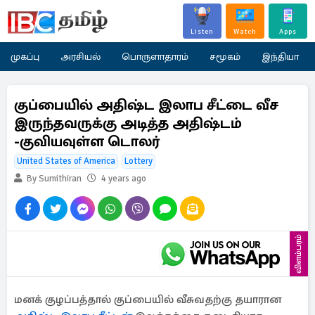
Listen
Watch
Apps
முகப்பு
அரசியல்
பொருளாதாரம்
சமூகம்
இந்தியா
குப்பையில் அதிஷ்ட இலாப சீட்டை வீச
இருந்தவருக்கு அடித்த அதிஷ்டம்
-குவியவுள்ள டொலர்
United States of America
Lottery
By Sumithiran
4 years ago
விளம்பரம்
மனக் குழப்பத்தால் குப்பையில் வீசுவதற்கு தயாரான