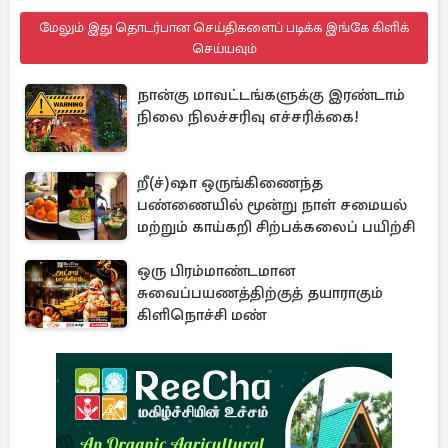
மேலும் இது தொடர்பான செய்திகளைப் படிக்க இங்கே கிளிக்
செய்யவும்
நான்கு மாவட்டங்களுக்கு இரண்டாம்
நிலை நிலச்சரிவு எச்சரிக்கை!
றீ(ச்)ஷா ஒருங்கிணைந்த
பண்ணையில் மூன்று நாள் சமையல்
மற்றும் காய்கறி சிற்பக்கலைப் பயிற்சி
ஒரு பிரம்மாண்டமான
சுவைப்பயணத்திற்குத் தயாராகும்
கிளிநொச்சி மண்