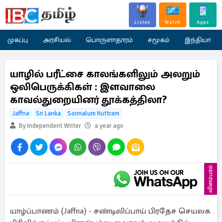
Listen
Watch
Apps
முகப்பு
அரசியல்
பொருளாதாரம்
சமூகம்
இந்தியா
யாழில் பரீட்சை காலங்களிலும் அலறும்
ஒலிபெருக்கிகள் : இளவாலை
காவல்துறையினர் தூக்கத்திலா?
Jaffna
Sri Lanka
Sonnalum Kuttram
By Independent Writer
a year ago
விளம்பரம்
யாழ்ப்பாணம் (Jaffna) - சண்டிலிப்பாய் பிரதேச செயலக