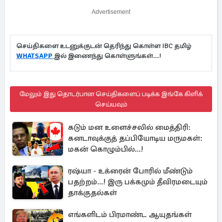
Advertisement
செய்திகளை உடனுக்குடன் தெரிந்து கொள்ள IBC தமிழ்
WHATSAPP
இல் இணைந்து கொள்ளுங்கள்...!
மேலும் இது தொடர்பான செய்திகளைப் படிக்க இங்கே கிளிக்
செய்யவும்
கடும் மன உளைச்சலில் மைத்திரி:
கனடாவுக்குத் தப்பியோடிய மருமகள்:
மகன் கொழும்பில்...!
ரஷ்யா - உக்ரைன் போரில் மீண்டும்
பதற்றம்...! இரு பக்கமும் தீவிரமடையும்
தாக்குதல்கள்
எங்களிடம் பிரமாண்ட ஆயுதங்கள்