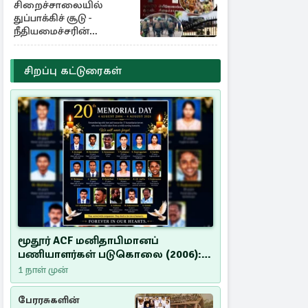
சிறைச்சாலையில்
துப்பாக்கிச் சூடு -
நீதியமைச்சரின்
அறிவிப்பு
சிறப்பு கட்டுரைகள்
மூதூர் ACF மனிதாபிமானப்
பணியாளர்கள் படுகொலை (2006):
20 ஆண்டுகளாகியும் நீதி
1 நாள் முன்
மறுக்கப்பட்ட மனிதாபிமானப்
பேரவலம்
பேரரசுகளின்