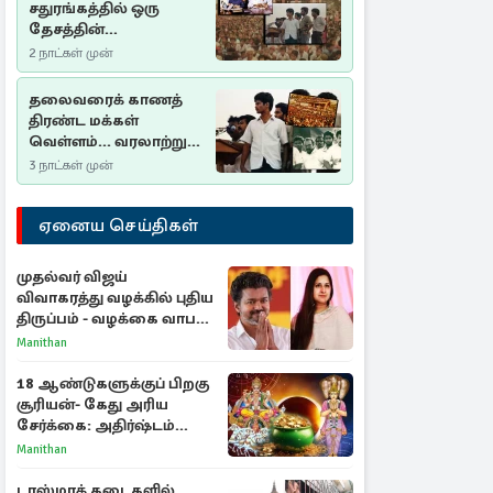
சதுரங்கத்தில் ஒரு
தேசத்தின்
தீர்க்கதரிசனம் :
2 நாட்கள் முன்
சுதுமலை பிரகடனம்
ஒரு வரலாற்றுப் பாடம்
தலைவரைக் காணத்
திரண்ட மக்கள்
வெள்ளம்... வரலாற்றுச்
சிறப்புமிக்க சுதுமலைப்
3 நாட்கள் முன்
பிரகடனம்…
ஏனைய செய்திகள்
முதல்வர் விஜய்
விவாகரத்து வழக்கில் புதிய
திருப்பம் - வழக்கை வாபஸ்
பெற்ற சங்கீதா!
Manithan
18 ஆண்டுகளுக்குப் பிறகு
சூரியன்- கேது அரிய
சேர்க்கை: அதிர்ஷ்டம்
பெறும் 3 ராசிகள்!
Manithan
டாஸ்மாக் கடைகளில்