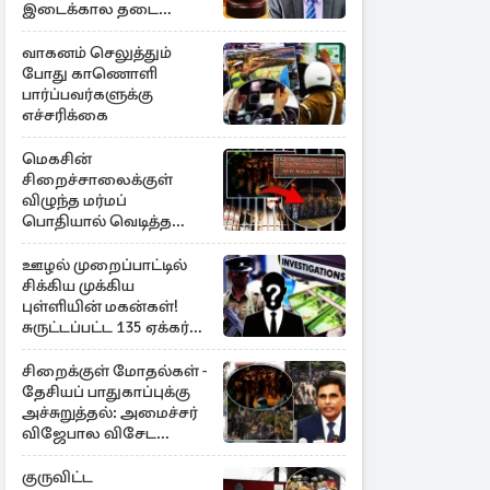
இடைக்கால தடை
உத்தரவு!
வாகனம் செலுத்தும்
போது காணொளி
பார்ப்பவர்களுக்கு
எச்சரிக்கை
மெகசின்
சிறைச்சாலைக்குள்
விழுந்த மர்மப்
பொதியால் வெடித்த
மோதல் - ஒருவர் பலி :
பலர் காயம்
ஊழல் முறைப்பாட்டில்
சிக்கிய முக்கிய
புள்ளியின் மகன்கள்!
சுருட்டப்பட்ட 135 ஏக்கர்
தேயிலைத் தோட்டம்
சிறைக்குள் மோதல்கள் -
தேசியப் பாதுகாப்புக்கு
அச்சுறுத்தல்: அமைச்சர்
விஜேபால விசேட
அறிவிப்பு
குருவிட்ட