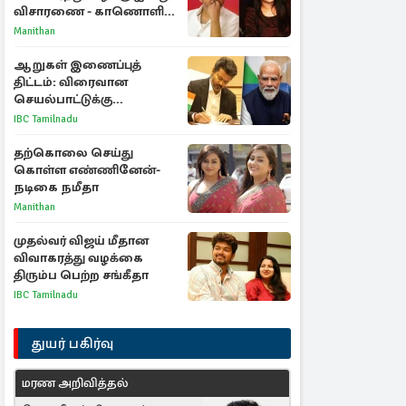
விசாரணை - காணொளி
மூலம் ஆஜராக வாய்ப்பு
Manithan
ஆறுகள் இணைப்புத்
திட்டம்: விரைவான
செயல்பாட்டுக்கு
பிரதமருக்கு முதலமைச்சர்
IBC Tamilnadu
கடிதம்
தற்கொலை செய்து
கொள்ள எண்ணினேன்-
நடிகை நமீதா
Manithan
முதல்வர் விஜய் மீதான
விவாகரத்து வழக்கை
திரும்ப பெற்ற சங்கீதா
IBC Tamilnadu
துயர் பகிர்வு
மரண அறிவித்தல்