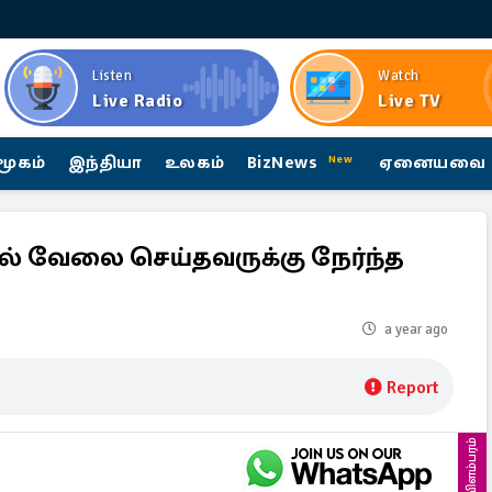
Listen
Watch
Live Radio
Live TV
மூகம்
இந்தியா
உலகம்
BizNews
ஏனையவை
New
ில் வேலை செய்தவருக்கு நேர்ந்த
a year ago
Report
விளம்பரம்