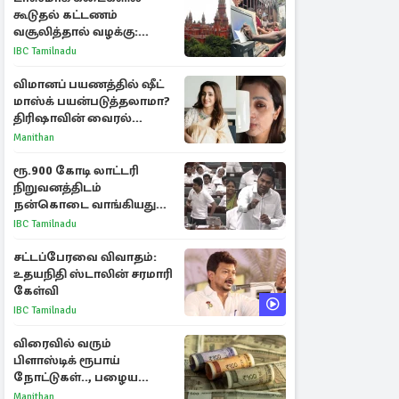
கூடுதல் கட்டணம்
வசூலித்தால் வழக்கு:
சென்னை உயர்நீதிமன்றம்
IBC Tamilnadu
உத்தரவு
விமானப் பயணத்தில் ஷீட்
மாஸ்க் பயன்படுத்தலாமா?
திரிஷாவின் வைரல்
செல்ஃபிக்கு மருத்துவர்
Manithan
விளக்கம்
ரூ.900 கோடி லாட்டரி
நிறுவனத்திடம்
நன்கொடை வாங்கியது
ஏன்? உதயநிதி - ஆதவ்
IBC Tamilnadu
விவாதம்
சட்டப்பேரவை விவாதம்:
உதயநிதி ஸ்டாலின் சரமாரி
கேள்வி
IBC Tamilnadu
விரைவில் வரும்
பிளாஸ்டிக் ரூபாய்
நோட்டுகள்.., பழைய
காகித நோட்டுகள்
Manithan