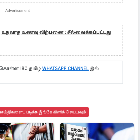
Advertisement
உதவாத உணவு விற்பனை : சீல்வைக்கப்பட்டது
 கொள்ள IBC தமிழ்
WHATSAPP CHANNEL
இல்
ய்திகளைப் படிக்க இங்கே கிளிக் செய்யவும்