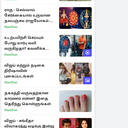
செல்லுமா?
ராகு - செவ்வாய்
சேர்க்கையால் உருவான
நவபஞ்சம ராஜயோகம்:
அதிர்ஷ்டம் பெறும் 3
Manithan
ராசிகள்!
உடற்பயிற்சி செய்யும்
போது மார்பு வலி
வருகிறதா? கவனிக்க
வேண்டிய எச்சரிக்கை
Manithan
அறிகுறிகள்
விஜய் மற்றும் நடிகை
திரிஷாவின்
புகைப்படங்கள்
Manithan
நகசுத்தி வருவதற்கான
காரணம் என்ன? இதை
தெரிந்து கொள்ளுங்கள்
Manithan
விஜய் - சங்கீதா
விவாகரத்து வழக்கு இன்று