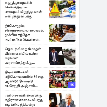
களுத்துறையில்
செங்குத்தான
பாறையிலிருந்து வான்
கவிழ்ந்து விபத்து!
நீர்கொழும்பு
சிறைச்சாலை கலவரம்:
முக்கிய சந்தேக
நபர்களின் பெயர்கள்
நீதிமன்றில் சமர்ப்பிப்பு!
தொடர் சிறை மோதல்
பின்னணியில் உள்ள
கரங்கள்!
அரசாங்கத்துக்கு
கிடைத்த புலனாய்வு
தகவல்
திராய்க்கேணி
படுகொலையின் 36 வது
ஆண்டு நிறைவு!
சுடரேற்றி அஞ்சலி
செலுத்திய மக்கள்
ரவி செனவிரத்னவுக்கு
எதிரான சாலை விபத்து
வழக்கில் நீதிமன்ற