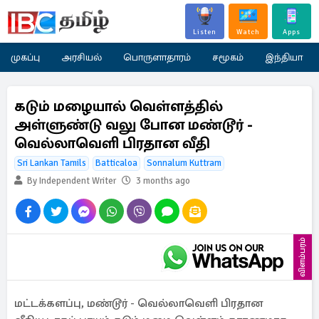
Listen
Watch
Apps
முகப்பு
அரசியல்
பொருளாதாரம்
சமூகம்
இந்தியா
கடும் மழையால் வெள்ளத்தில்
அள்ளுண்டு வலு போன மண்டூர் -
வெல்லாவெளி பிரதான வீதி
Sri Lankan Tamils
Batticaloa
Sonnalum Kuttram
By Independent Writer
3 months ago
விளம்பரம்
மட்டக்களப்பு, மண்டூர் - வெல்லாவெளி பிரதான