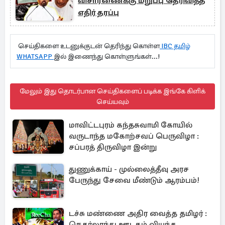
விசாரணைக்கு மறுப்பு தெரிவித்த
எதிர் தரப்பு
செய்திகளை உடனுக்குடன் தெரிந்து கொள்ள
IBC தமிழ்
WHATSAPP
இல் இணைந்து கொள்ளுங்கள்...!
மேலும் இது தொடர்பான செய்திகளைப் படிக்க இங்கே கிளிக்
செய்யவும்
மாவிட்டபுரம் கந்தசுவாமி கோயில்
வருடாந்த மகோற்சவப் பெருவிழா :
சப்பரத் திருவிழா இன்று
துணுக்காய் - முல்லைத்தீவு அரச
பேருந்து சேவை மீண்டும் ஆரம்பம்!
டச்சு மண்ணை அதிர வைத்த தமிழர் :
நெதர்லாந்து ஊடகம் வியந்த