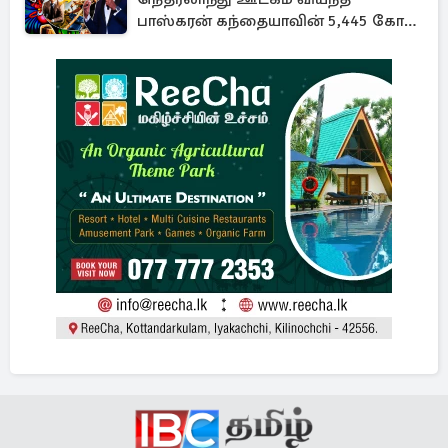
பாஸ்கரன் கந்தையாவின் 5,445 கோடி
ரூபாய் சாம்ராஜ்யம்