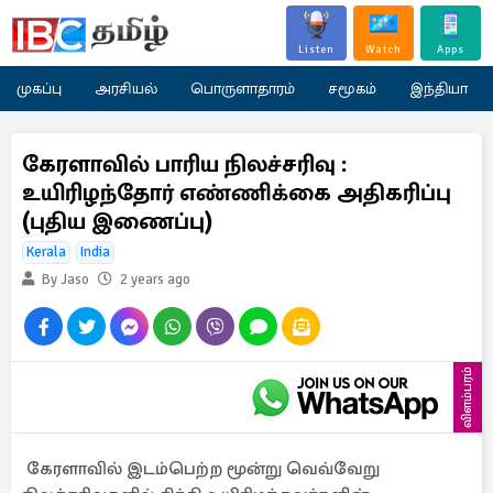
Listen
Watch
Apps
முகப்பு
அரசியல்
பொருளாதாரம்
சமூகம்
இந்தியா
கேரளாவில் பாரிய நிலச்சரிவு :
உயிரிழந்தோர் எண்ணிக்கை அதிகரிப்பு
(புதிய இணைப்பு)
Kerala
India
By Jaso
2 years ago
விளம்பரம்
கேரளாவில் இடம்பெற்ற மூன்று வெவ்வேறு