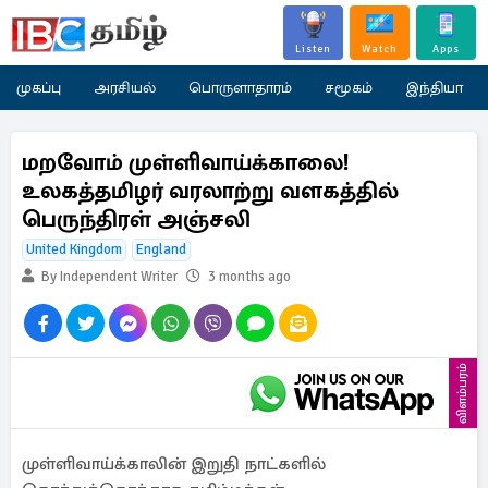
Listen
Watch
Apps
முகப்பு
அரசியல்
பொருளாதாரம்
சமூகம்
இந்தியா
மறவோம் முள்ளிவாய்க்காலை!
உலகத்தமிழர் வரலாற்று வளகத்தில்
பெருந்திரள் அஞ்சலி
United Kingdom
England
By Independent Writer
3 months ago
விளம்பரம்
முள்ளிவாய்க்காலின் இறுதி நாட்களில்