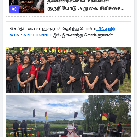
தண்ணீரில்லை! மக்களின்
குருதியோடு அறுவை சிகிச்சை
செய்த கொடூரம்:
முள்ளிவாய்க்கால் மருத்துவப்
செய்திகளை உடனுக்குடன் தெரிந்து கொள்ள
IBC தமிழ்
போராளி
WHATSAPP CHANNEL
இல் இணைந்து கொள்ளுங்கள்...!