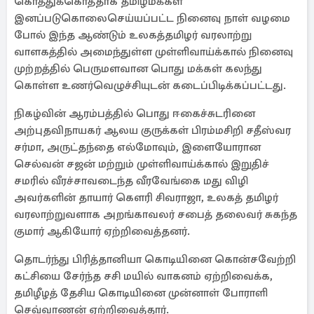
கொத்துக்கொத்தாக தமிழ்மக்கள்
இனப்படுகொலைசெய்யப்பட்ட நினைவு நாள் வழமை
போல் இந்த ஆண்டும் உலகத்தமிழர் வரலாற்று
வாளகத்தில் அமைந்துள்ள முள்ளிவாய்க்கால் நினைவு
முற்றத்தில் பெருமளவான பொது மக்கள் கலந்து
கொள்ள உணர்வெழுச்சியுடன் கடைப்பிடிக்கப்பட்டது.
நிகழ்வின் ஆரம்பத்தில் பொது ஈகைச்சுடரினை
அற்புதவிநாயகர் ஆலய குருக்கள் பிரம்மசிறி சதீஸ்வர
சர்மா, அருட்தந்தை எல்மோவும், இளையோரான
செல்வன் சஜன் மற்றும் முள்ளிவாய்க்கால் இறுதிச்
சமரில் வீரச்சாவடைந்த வீரவேங்கை மது விழி
அவர்களின் தாயார் கௌரி சிவராஜா, உலகத் தமிழர்
வரலாற்றுவளாக அறங்காவலர் சபைத் தலைவர் சுகந்த
குமார் ஆகியோர் ஏற்றிவைத்தனர்.
தொடர்ந்து பிரித்தானியா கொடியினை கொன்சவேற்றி
கட்சியை சேர்ந்த சசி மயில் வாகனம் ஏற்றிவைக்க,
தமிழீழத் தேசிய கொடியினை முன்னாள் போராளி
செவ்வாணன் ஏற்றிவைத்தார்.