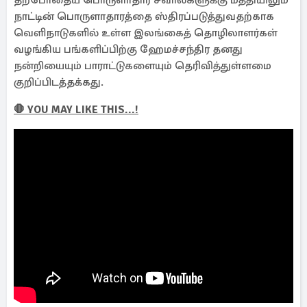
தற்போதைய பொருளாதார சவால்களுக்கு மத்தியிலும்
நாட்டின் பொருளாதாரத்தை ஸ்திரப்படுத்துவதற்காக
வெளிநாடுகளில் உள்ள இலங்கைத் தொழிலாளர்கள்
வழங்கிய பங்களிப்பிற்கு ஹேமச்சந்திர தனது
நன்றியையும் பாராட்டுகளையும் தெரிவித்துள்ளமை
குறிப்பிடத்தக்கது.
🛑 YOU MAY LIKE THIS...!