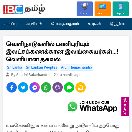
Listen
Watch
Apps
முகப்பு
அரசியல்
பொருளாதாரம்
சமூகம்
இந்தியா
வெளிநாடுகளில் பணிபுரியும்
இலட்சக்கணக்கான இலங்கையர்கள்...!
வெளியான தகவல்
Sri Lanka
Sri Lankan Peoples
Arun Hemachandra
By Shalini Balachandran
a month ago
விளம்பரம்
உலகெங்கிலும் உள்ள பல்வேறு நாடுகளில் தற்போது