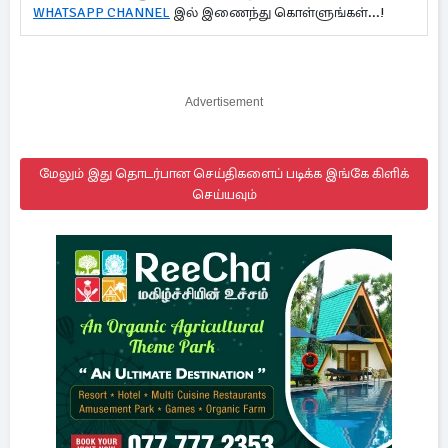
WHATSAPP CHANNEL
இல் இணைந்து கொள்ளுங்கள்...!
Advertisement
மேலும் இது தொடர்பான செய்திகளைப் படிக்க இங்கே கிளிக்
செய்யவும்