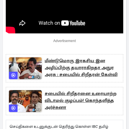
Advertisement
மீண்டுமொரு இரகசிய இன
அழிப்பிற்கு தயாராகிறதா அநுர
அரசு : சபையில் சிறீதரன் கேள்வி
சபையில் சிறீதரனை உரையாற்ற
விடாமல் குழப்பம்! கொந்தளித்த
அர்ச்சுனா
செய்திகளை உடனுக்குடன் தெரிந்து கொள்ள IBC தமிழ்