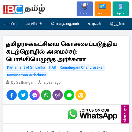
Listen
Watch
Apps
முகப்பு
அரசியல்
பொருளாதாரம்
சமூகம்
இந்தியா
தமிழரசுக்கட்சியை கொச்சைப்படுத்திய
கடற்றொழில் அமைச்சர்:
பொங்கியெழுந்த அர்ச்சுனா
Parliament of Sri Lanka
ITAK
Ramalingam Chandrasekar
Ramanathan Archchuna
By Sathangani
a year ago
விளம்பரம்