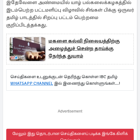
இதேவேளை அண்மையில் யாழ் பல்கலைக்கழகத்தில்
இடம்பெற்ற பட்டமளிப்பு விழாவில் சிங்கள் பிக்கு ஒருவர்
தமிழ் பாடத்தில் சிறப்பு பட்டம் பெற்றமை
குறிப்பிடத்தக்கது.
மகளை கல்வி நிலையத்திற்கு
அழைத்துச் சென்ற தாய்க்கு
நேர்ந்த துயரம்
செய்திகளை உடனுக்குடன் தெரிந்து கொள்ள IBC தமிழ்
WHATSAPP CHANNEL
இல் இணைந்து கொள்ளுங்கள்...!
Advertisement
மேலும் இது தொடர்பான செய்திகளைப் படிக்க இங்கே கிளிக்