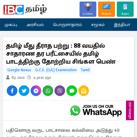
Listen
Watch
Apps
முகப்பு
அரசியல்
பொருளாதாரம்
சமூகம்
இந்தியா
தமிழ் மீது தீராத பற்று : 88 வயதில்
சாதாரண தர பரீட்சையில் தமிழ்
பாடத்திற்கு தோற்றிய சிங்கள பெண்
Google Nexus
G.C.E. (O/L) Examination
Tamil
By Jaso
a year ago
விளம்பரம்
பதினொரு வருட பாடசாலை கல்வியை அடுத்து 40