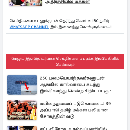
அதிர்ச்சியில் மக்கள்
செய்திகளை உடனுக்குடன் தெரிந்து கொள்ள IBC தமிழ்
WHATSAPP CHANNEL
இல் இணைந்து கொள்ளுங்கள்...!
மேலும் இது தொடர்பான செய்திகளைப் படிக்க இங்கே கிளிக்
செய்யவும்
230 புலம்பெயர்ந்தவர்களுடன்
ஆங்கில கால்வாயை கடந்து
இங்கிலாந்து சென்ற சிறிய படகு :
முறியடிக்கப்பட்ட சாதனை
மயிலந்தனைப் படுகொலை...! 39
அப்பாவி தமிழ் மக்கள் பலியான
சோகத்தின் வடு
சட்டவிரோத அகழ்வுப்பணியில்