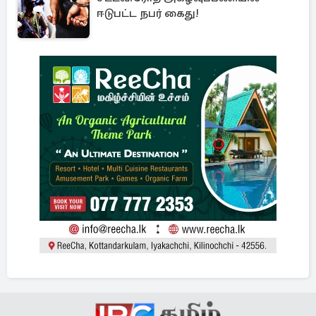
ஈடுபட்ட நபர் கைது!