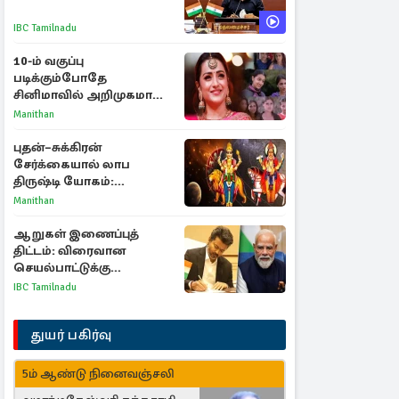
IBC Tamilnadu
10-ம் வகுப்பு
படிக்கும்போதே
சினிமாவில் அறிமுகமான
த்ரிஷா! உண்மையை
Manithan
பகிர்ந்த இயக்குநர் பிரவீன்
காந்தி
புதன்–சுக்கிரன்
சேர்க்கையால் லாப
திருஷ்டி யோகம்:
அதிர்ஷ்டம் பெறும் டாப் 3
Manithan
ராசிகள்!
ஆறுகள் இணைப்புத்
திட்டம்: விரைவான
செயல்பாட்டுக்கு
பிரதமருக்கு முதலமைச்சர்
IBC Tamilnadu
கடிதம்
துயர் பகிர்வு
5ம் ஆண்டு நினைவஞ்சலி