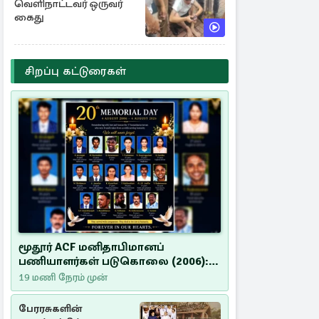
வெளிநாட்டவர் ஒருவர்
கைது
சிறப்பு கட்டுரைகள்
மூதூர் ACF மனிதாபிமானப்
பணியாளர்கள் படுகொலை (2006):
20 ஆண்டுகளாகியும் நீதி
19 மணி நேரம் முன்
மறுக்கப்பட்ட மனிதாபிமானப்
பேரவலம்
பேரரசுகளின்