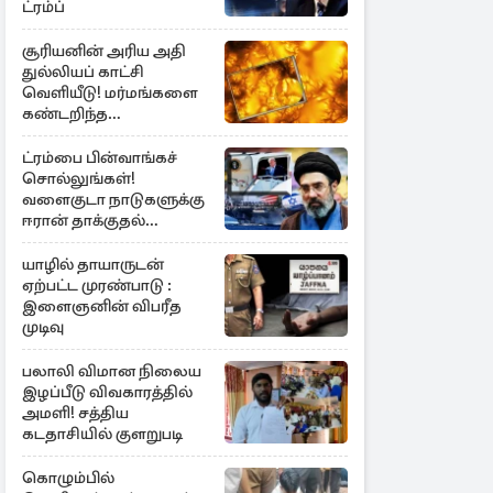
ட்ரம்ப்
சூரியனின் அரிய அதி
துல்லியப் காட்சி
வெளியீடு! மர்மங்களை
கண்டறிந்த
விஞ்ஞானிகள்
ட்ரம்பை பின்வாங்கச்
சொல்லுங்கள்!
வளைகுடா நாடுகளுக்கு
ஈரான் தாக்குதல்
எச்சரிக்கை
யாழில் தாயாருடன்
ஏற்பட்ட முரண்பாடு :
இளைஞனின் விபரீத
முடிவு
பலாலி விமான நிலைய
இழப்பீடு விவகாரத்தில்
அமளி! சத்திய
கடதாசியில் குளறுபடி
கொழும்பில்