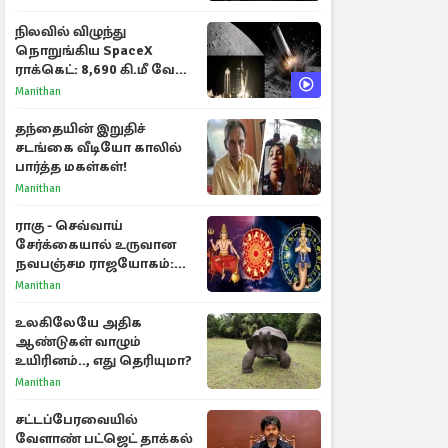
நிலவில் விழுந்து
நொறுங்கிய SpaceX
ராக்கெட்: 8,690 கி.மீ வேக
மோதலால் உருவான புதிய
Manithan
பள்ளம்!
தந்தையின் இறுதிச்
சடங்கை வீடியோ காலில்
பார்த்த மகள்கள்!
Manithan
ராகு - செவ்வாய்
சேர்க்கையால் உருவான
நவபஞ்சம ராஜயோகம்:
அதிர்ஷ்டம் பெறும் 3
Manithan
ராசிகள்!
உலகிலேயே அதிக
ஆண்டுகள் வாழும்
உயிரினம்.., எது தெரியுமா?
Manithan
சட்டப்பேரவையில்
வேளாண் பட்ஜெட் தாக்கல்