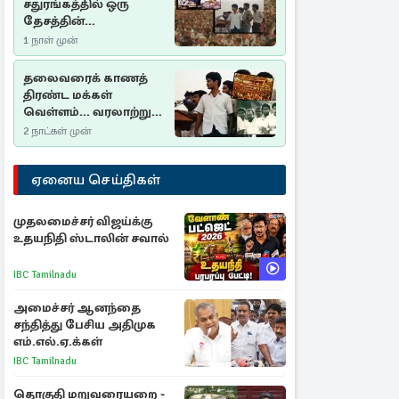
சதுரங்கத்தில் ஒரு
தேசத்தின்
தீர்க்கதரிசனம் :
1 நாள் முன்
சுதுமலை பிரகடனம்
ஒரு வரலாற்றுப் பாடம்
தலைவரைக் காணத்
திரண்ட மக்கள்
வெள்ளம்... வரலாற்றுச்
சிறப்புமிக்க சுதுமலைப்
2 நாட்கள் முன்
பிரகடனம்…
ஏனைய செய்திகள்
முதலமைச்சர் விஜய்க்கு
உதயநிதி ஸ்டாலின் சவால்
IBC Tamilnadu
அமைச்சர் ஆனந்தை
சந்தித்து பேசிய அதிமுக
எம்.எல்.ஏ.க்கள்
IBC Tamilnadu
தொகுதி மறுவரையறை -