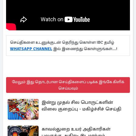
செய்திகளை உடனுக்குடன் தெரிந்து கொள்ள IBC தமிழ்
WHATSAPP CHANNEL
இல் இணைந்து கொள்ளுங்கள்...!
மேலும் இது தொடர்பான செய்திகளைப் படிக்க இங்கே கிளிக்
செய்யவும்
இன்று முதல் சில பொருட்களின்
விலை குறைப்பு - மகிழ்ச்சிச் செய்தி
காவல்துறை உயர் அதிகாரிகள்
பலருக்கு அதிரடி இடமாற்றம்