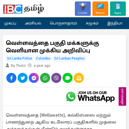
Listen
Watch
Apps
முகப்பு
அரசியல்
பொருளாதாரம்
சமூகம்
இந்தியா
வெள்ளவத்தை பகுதி மக்களுக்கு
வெளியான முக்கிய அறிவிப்பு
Sri Lanka Police
Colombo
Sri Lankan Peoples
By Thulsi
a year ago
விளம்பரம்
வெள்ளவத்தை (Wellawatte), கல்கிஸ்ஸை மற்றும்
பாணந்துறை ஆகிய கடலோரப் பகுதிகளில் முதலை