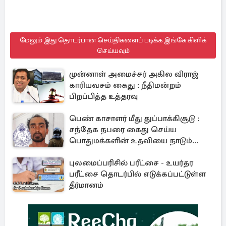
மேலும் இது தொடர்பான செய்திகளைப் படிக்க இங்கே கிளிக்
செய்யவும்
முன்னாள் அமைச்சர் அகில விராஜ்
காரியவசம் கைது : நீதிமன்றம்
பிறப்பித்த உத்தரவு
பெண் காசாளர் மீது துப்பாக்கிசூடு :
சந்தேக நபரை கைது செய்ய
பொதுமக்களின் உதவியை நாடும்
காவல்துறை
புலமைப்பரிசில் பரீட்சை - உயர்தர
பரீட்சை தொடர்பில் எடுக்கப்பட்டுள்ள
தீர்மானம்