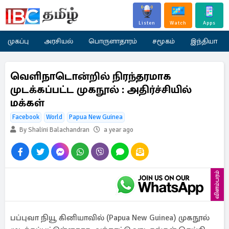
Listen
Watch
Apps
முகப்பு
அரசியல்
பொருளாதாரம்
சமூகம்
இந்தியா
வெளிநாடொன்றில் நிரந்தரமாக
முடக்கப்பட்ட முகநூல் : அதிர்ச்சியில்
மக்கள்
Facebook
World
Papua New Guinea
By Shalini Balachandran
a year ago
விளம்பரம்
பப்புவா நியூ கினியாவில் (Papua New Guinea) முகநூல்