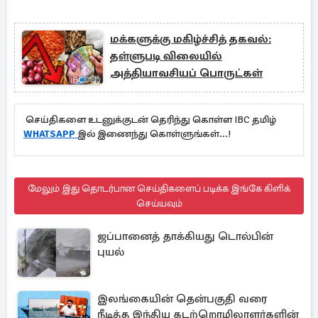
மக்களுக்கு மகிழ்ச்சித் தகவல்:
தள்ளுபடி விலையில்
அத்தியாவசியப் பொருட்கள்
செய்திகளை உடனுக்குடன் தெரிந்து கொள்ள IBC தமிழ்
WHATSAPP
இல் இணைந்து கொள்ளுங்கள்...!
மேலும் இது தொடர்பான செய்திகளைப் படிக்க இங்கே கிளிக்
செய்யவும்
ஜப்பானைத் தாக்கியது டொல்பின்
புயல்
இலங்கையின் தென்பகுதி வரை
நீடித்த இந்திய கடற்றொழிலாளர்களின்