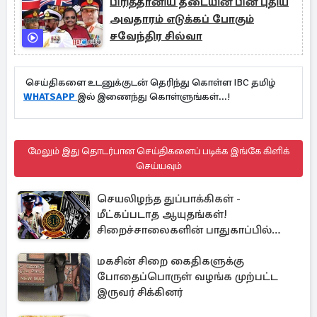
பிரித்தானிய தடையின் பின் புதிய
அவதாரம் எடுக்கப் போகும்
சவேந்திர சில்வா
செய்திகளை உடனுக்குடன் தெரிந்து கொள்ள IBC தமிழ்
WHATSAPP
இல் இணைந்து கொள்ளுங்கள்...!
மேலும் இது தொடர்பான செய்திகளைப் படிக்க இங்கே கிளிக்
செய்யவும்
செயலிழந்த துப்பாக்கிகள் -
மீட்கப்படாத ஆயுதங்கள்!
சிறைச்சாலைகளின் பாதுகாப்பில்
பாரிய அச்சுறுத்தல்
மகசின் சிறை கைதிகளுக்கு
போதைப்பொருள் வழங்க முற்பட்ட
இருவர் சிக்கினர்