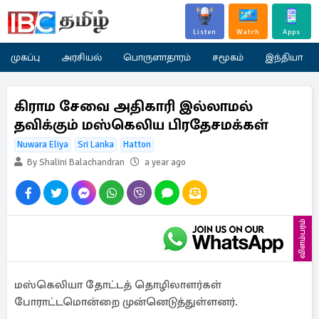
Listen
Watch
Apps
முகப்பு
அரசியல்
பொருளாதாரம்
சமூகம்
இந்தியா
கிராம சேவை அதிகாரி இல்லாமல்
தவிக்கும் மஸ்கெலிய பிரதேசமக்கள்
Nuwara Eliya
Sri Lanka
Hatton
By Shalini Balachandran
a year ago
விளம்பரம்
மஸ்கெலியா தோட்டத் தொழிலாளர்கள்
போராட்டமொன்றை முன்னெடுத்துள்ளனர்.