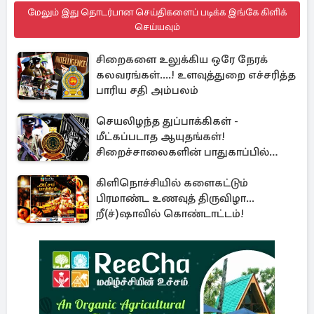
மேலும் இது தொடர்பான செய்திகளைப் படிக்க இங்கே கிளிக்
செய்யவும்
சிறைகளை உலுக்கிய ஒரே நேரக்
கலவரங்கள்....! உளவுத்துறை எச்சரித்த
பாரிய சதி அம்பலம்
செயலிழந்த துப்பாக்கிகள் -
மீட்கப்படாத ஆயுதங்கள்!
சிறைச்சாலைகளின் பாதுகாப்பில்
பாரிய அச்சுறுத்தல்
கிளிநொச்சியில் களைகட்டும்
பிரமாண்ட உணவுத் திருவிழா...
றீ(ச்)ஷாவில் கொண்டாட்டம்!