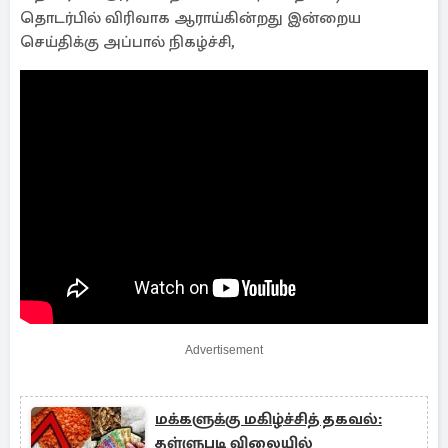
தொடர்பில் விரிவாக ஆராய்கின்றது இன்றைய
செய்திக்கு அப்பால் நிகழ்ச்சி,
Advertisement
மக்களுக்கு மகிழ்ச்சித் தகவல்:
தள்ளுபடி விலையில்