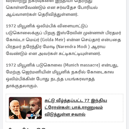
வரலாற்று நகர்வுகளை இந்தியா தெரிந்து
கொள்ளவேண்டும் என சர்வதேச போரியல்
ஆய்வாளர்கள் தெரிவித்துள்ளனர்.
1972 மியூனிக் ஒலிம்பிக் விளையாட்டுப்
படுகொலைக்குப் பிறகு இஸ்ரேலின் முன்னாள் பிரதமர்
கோல்டா மெய்ர் (Golda Meir) என்ன செய்தார் என்பதை
பிரதமர் நரேந்திர மோடி (Narendra Modi ) ஆராய
வேண்டும் என அவர்கள் சுட்டிகாட்டியுள்ளனர்.
1972 மியூனிக் படுகொலை (Munich massacre) என்பது,
மேற்கு ஜெர்மனியின் மியூனிக் நகரில் கோடைகால
ஒலிம்பிக்கின் போது நடந்த பயங்கரவாதத்
தாக்குதலாகும்.
சுட்டு வீழ்த்தப்பட்ட 77 இந்திய
ட்ரோன்கள்: பாக்.ராணுவம்
விடுத்துள்ள சவால்