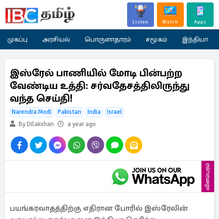
Listen
Watch
Apps
முகப்பு
அரசியல்
பொருளாதாரம்
சமூகம்
இந்தியா
இஸ்ரேல் பாணியில் மோடி பின்பற்ற
வேண்டிய உத்தி: சர்வதேசத்திலிருந்து
வந்த செய்தி!
Narendra Modi
Pakistan
India
Israel
By Dilakshan
a year ago
விளம்பரம்
பயங்கரவாதத்திற்கு எதிரான போரில் இஸ்ரேலின்