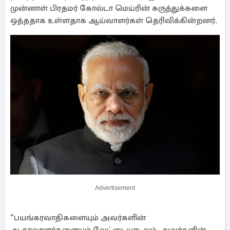
முன்னாள் பிரதமர் கோல்டா மெய்ரின் கருத்துக்களை
ஒத்ததாக உள்ளதாக ஆய்வாளர்கள் தெரிவிக்கின்றனர்.
Advertisement
“பயங்கரவாதிகளையும் அவர்களின்