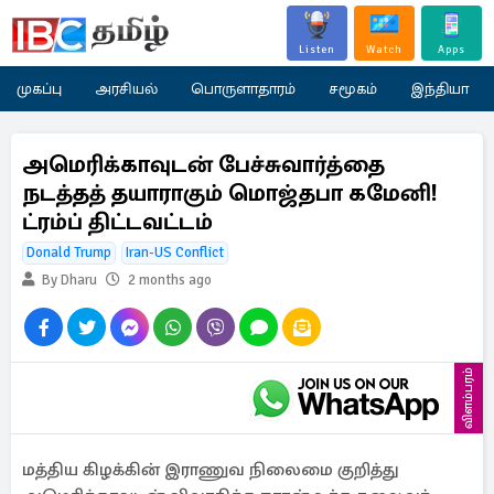
Listen
Watch
Apps
முகப்பு
அரசியல்
பொருளாதாரம்
சமூகம்
இந்தியா
அமெரிக்காவுடன் பேச்சுவார்த்தை
நடத்தத் தயாராகும் மொஜ்தபா கமேனி!
ட்ரம்ப் திட்டவட்டம்
Donald Trump
Iran-US Conflict
By Dharu
2 months ago
விளம்பரம்
மத்திய கிழக்கின் இராணுவ நிலைமை குறித்து