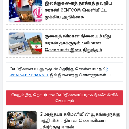
இலக்குகளைத் தாக்கத் தவறிய
ஈரான்! CENTCOM வெளியிட்ட
முக்கிய அறிக்கை
குவைத் விமான நிலையம் மீது
ஈரான் தாக்குதல் : விமான
சேவைகள் இடைநிறுத்தம்
செய்திகளை உடனுக்குடன் தெரிந்து கொள்ள IBC தமி
ழ்
WHATSAPP CHANNEL
இல் இணைந்து கொள்ளுங்கள்...!
மேலும் இது தொடர்பான செய்திகளைப் படிக்க இங்கே கிளிக்
செய்யவும்
மொஜ்தபா கமேனியின் யூகங்களுக்கு
மத்தியில் புதிய காணொளியை
பகிர்ந்தது ஈரான்