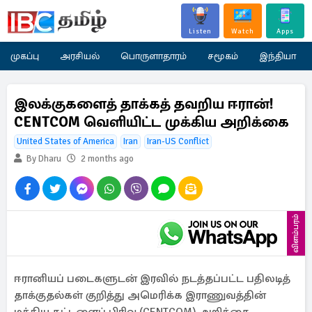
Listen
Watch
Apps
முகப்பு
அரசியல்
பொருளாதாரம்
சமூகம்
இந்தியா
இலக்குகளைத் தாக்கத் தவறிய ஈரான்!
CENTCOM வெளியிட்ட முக்கிய அறிக்கை
United States of America
Iran
Iran-US Conflict
By Dharu
2 months ago
விளம்பரம்
ஈரானியப் படைகளுடன் இரவில் நடத்தப்பட்ட பதிலடித்
தாக்குதல்கள் குறித்து அமெரிக்க இராணுவத்தின்