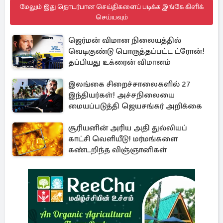
மேலும் இது தொடர்பான செய்திகளைப் படிக்க இங்கே கிளிக்
செய்யவும்
ஜெர்மன் விமான நிலையத்தில்
வெடிகுண்டு பொருத்தப்பட்ட ட்ரோன்!
தப்பியது உக்ரைன் விமானம்
இலங்கை சிறைச்சாலைகளில் 27
இந்தியர்கள்! அச்சநிலையை
மையப்படுத்தி ஜெயசங்கர் அறிக்கை
சூரியனின் அரிய அதி துல்லியப்
காட்சி வெளியீடு! மர்மங்களை
கண்டறிந்த விஞ்ஞானிகள்