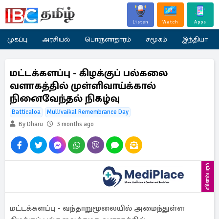
Listen
Watch
Apps
முகப்பு
அரசியல்
பொருளாதாரம்
சமூகம்
இந்தியா
மட்டக்களப்பு - கிழக்குப் பல்கலை
வளாகத்தில் முள்ளிவாய்க்கால்
நினைவேந்தல் நிகழ்வு
Batticaloa
Mullivaikal Remembrance Day
By Dharu
3 months ago
விளம்பரம்
மட்டக்களப்பு - வந்தாறுமூலையில் அமைந்துள்ள