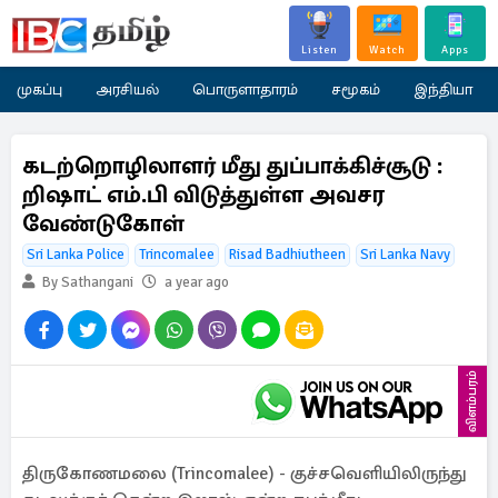
Listen
Watch
Apps
முகப்பு
அரசியல்
பொருளாதாரம்
சமூகம்
இந்தியா
கடற்றொழிலாளர் மீது துப்பாக்கிச்சூடு :
றிஷாட் எம்.பி விடுத்துள்ள அவசர
வேண்டுகோள்
Sri Lanka Police
Trincomalee
Risad Badhiutheen
Sri Lanka Navy
By Sathangani
a year ago
விளம்பரம்
திருகோணமலை (Trincomalee) - குச்சவெளியிலிருந்து