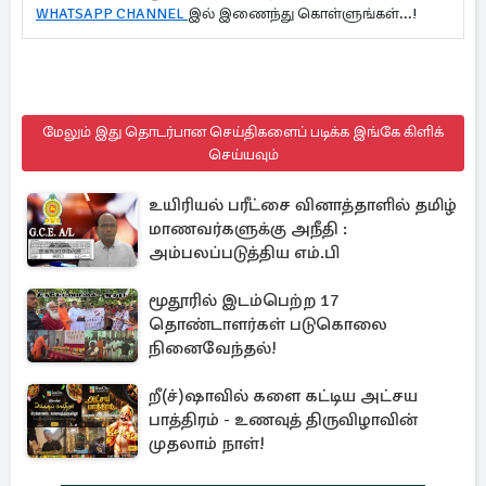
WHATSAPP CHANNEL
இல் இணைந்து கொள்ளுங்கள்...!
மேலும் இது தொடர்பான செய்திகளைப் படிக்க இங்கே கிளிக்
செய்யவும்
உயிரியல் பரீட்சை வினாத்தாளில் தமிழ்
மாணவர்களுக்கு அநீதி :
அம்பலப்படுத்திய எம்.பி
மூதூரில் இடம்பெற்ற 17
தொண்டாளர்கள் படுகொலை
நினைவேந்தல்!
றீ(ச்)ஷாவில் களை கட்டிய அட்சய
பாத்திரம் - உணவுத் திருவிழாவின்
முதலாம் நாள்!