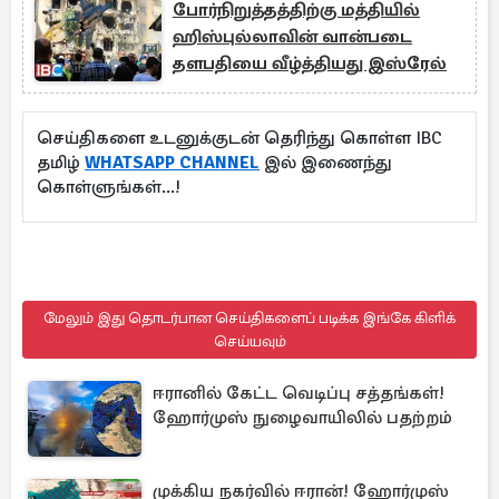
போர்நிறுத்தத்திற்கு மத்தியில்
ஹிஸ்புல்லாவின் வான்படை
தளபதியை வீழ்த்தியது இஸ்ரேல்
செய்திகளை உடனுக்குடன் தெரிந்து கொள்ள IBC
தமிழ்
WHATSAPP CHANNEL
இல் இணைந்து
கொள்ளுங்கள்...!
மேலும் இது தொடர்பான செய்திகளைப் படிக்க இங்கே கிளிக்
செய்யவும்
ஈரானில் கேட்ட வெடிப்பு சத்தங்கள்!
ஹோர்முஸ் நுழைவாயிலில் பதற்றம்
முக்கிய நகர்வில் ஈரான்! ஹோர்முஸ்