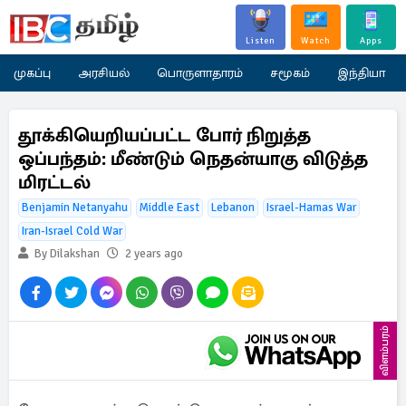
Listen
Watch
Apps
முகப்பு
அரசியல்
பொருளாதாரம்
சமூகம்
இந்தியா
தூக்கியெறியப்பட்ட போர் நிறுத்த
ஒப்பந்தம்: மீண்டும் நெதன்யாகு விடுத்த
மிரட்டல்
Benjamin Netanyahu
Middle East
Lebanon
Israel-Hamas War
Iran-Israel Cold War
By Dilakshan
2 years ago
விளம்பரம்