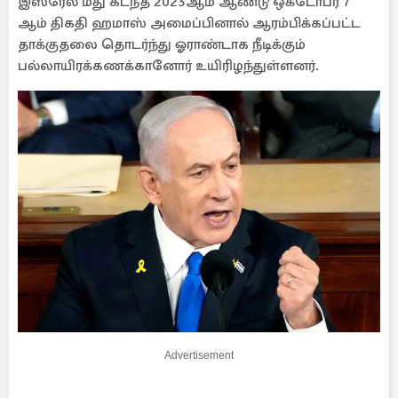
இஸ்ரேல் மீது கடந்த 2023ஆம் ஆண்டு ஒக்டோபர் 7
ஆம் திகதி ஹமாஸ் அமைப்பினால் ஆரம்பிக்கப்பட்ட
தாக்குதலை தொடர்ந்து ஓராண்டாக நீடிக்கும்
பல்லாயிரக்கணக்கானோர் உயிரிழந்துள்ளனர்.
Advertisement