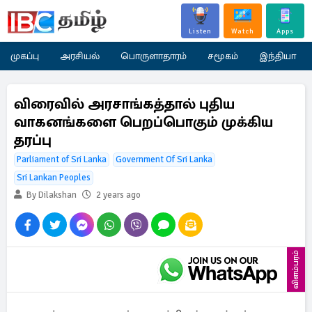
Listen
Watch
Apps
முகப்பு
அரசியல்
பொருளாதாரம்
சமூகம்
இந்தியா
விரைவில் அரசாங்கத்தால் புதிய
வாகனங்களை பெறப்பொகும் முக்கிய
தரப்பு
Parliament of Sri Lanka
Government Of Sri Lanka
Sri Lankan Peoples
By Dilakshan
2 years ago
விளம்பரம்