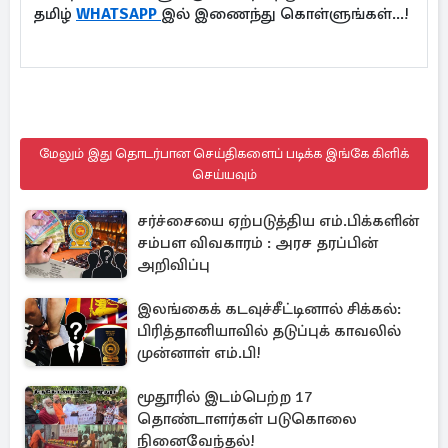
தமிழ்
WHATSAPP
இல் இணைந்து கொள்ளுங்கள்...!
மேலும் இது தொடர்பான செய்திகளைப் படிக்க இங்கே கிளிக்
செய்யவும்
சர்ச்சையை ஏற்படுத்திய எம்.பிக்களின்
சம்பள விவகாரம் : அரச தரப்பின்
அறிவிப்பு
இலங்கைக் கடவுச்சீட்டினால் சிக்கல்:
பிரித்தானியாவில் தடுப்புக் காவலில்
முன்னாள் எம்.பி!
மூதூரில் இடம்பெற்ற 17
தொண்டாளர்கள் படுகொலை
நினைவேந்தல்!