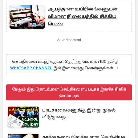
ஆபத்தான உயிரினங்களுடன்
விமான நிலையத்தில் சிக்கிய
பெண்
Advertisement
செய்திகளை உடனுக்குடன் தெரிந்து கொள்ள IBC தமிழ்
WHATSAPP CHANNEL
இல் இணைந்து கொள்ளுங்கள்...!
மேலும் இது தொடர்பான செய்திகளைப் படிக்க இங்கே கிளிக்
செய்யவும்
பாடசாலைகளுக்கு இன்று முதல்
விடுமுறை
தாக்குதலை நிறுத்துமாறு கெஞ்சியது