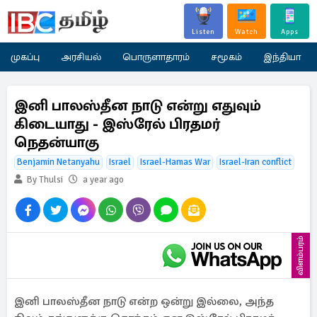
Listen
Watch
Apps
முகப்பு
அரசியல்
பொருளாதாரம்
சமூகம்
இந்தியா
இனி பாலஸ்தீன நாடு என்று எதுவும்
கிடையாது - இஸ்ரேல் பிரதமர்
நெதன்யாகு
Benjamin Netanyahu
Israel
Israel-Hamas War
Israel-Iran conflict
By Thulsi
a year ago
விளம்பரம்
இனி பாலஸ்தீன நாடு என்ற ஒன்று இல்லை, அந்த