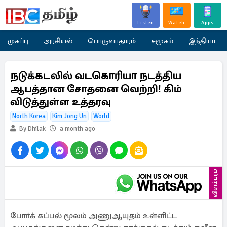
Listen
Watch
Apps
முகப்பு
அரசியல்
பொருளாதாரம்
சமூகம்
இந்தியா
நடுக்கடலில் வடகொரியா நடத்திய
ஆபத்தான சோதனை வெற்றி! கிம்
விடுத்துள்ள உத்தரவு
North Korea
Kim Jong Un
World
By Dhilak
a month ago
விளம்பரம்
போா்க் கப்பல் மூலம் அணுஆயுதம் உள்ளிட்ட