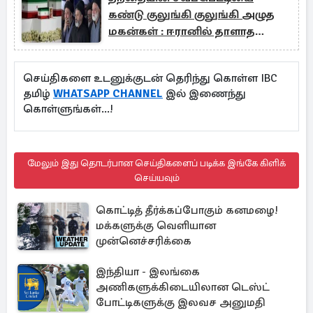
கண்டு குலுங்கி குலுங்கி அழுத
மகன்கள் : ஈரானில் தாளாத
சோகம்
செய்திகளை உடனுக்குடன் தெரிந்து கொள்ள IBC
தமிழ்
WHATSAPP CHANNEL
இல் இணைந்து
கொள்ளுங்கள்...!
மேலும் இது தொடர்பான செய்திகளைப் படிக்க இங்கே கிளிக்
செய்யவும்
கொட்டித் தீர்க்கப்போகும் கனமழை!
மக்களுக்கு வெளியான
முன்னெச்சரிக்கை
இந்தியா - இலங்கை
அணிகளுக்கிடையிலான டெஸ்ட்
போட்டிகளுக்கு இலவச அனுமதி